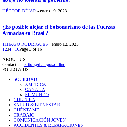
HÉCTOR BÉJAR
-
enero 19, 2023
¿Es posible alejar el bolsonarismo de las Fuerzas
Armadas en Brasil?
THIAGO RODRIGUES
-
enero 12, 2023
1
2
3
4
...
16
Page 3 of 16
ABOUT US
Contact us:
editor@dialogos.online
FOLLOW US
SOCIEDAD
AMÉRICA
CANADÁ
EL MUNDO
CULTURA
SALUD & BIENESTAR
CUÉNTAME
TRABAJO
COMUNICACIÓN JOVEN
ACCIDENTES & REPARACIONES