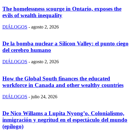
The homelessness scourge in Ontario, exposes the
evils of wealth inequality
DIÁLOGOS
-
agosto 2, 2026
De la bomba nuclear a Silicon Valley: el punto ciego
del cerebro humano
DIÁLOGOS
-
agosto 2, 2026
How the Global South finances the educated
workforce in Canada and other wealthy countries
DIÁLOGOS
-
julio 24, 2026
De Nico Willams a Lupita Nyong’o. Colonialismo,
inmigración y negritud en el espectáculo del mundo
(epílogo)