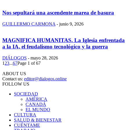
Nos sepultará una ascendente marea de basura
GUILLERMO CARMONA
-
junio 9, 2026
MAGNIFICA HUMANITAS. La Iglesia enfrentada
a la IA, el feudalismo tecnológico y la guerra
DIÁLOGOS
-
mayo 28, 2026
1
2
3
...
67
Page 1 of 67
ABOUT US
Contact us:
editor@dialogos.online
FOLLOW US
SOCIEDAD
AMÉRICA
CANADÁ
EL MUNDO
CULTURA
SALUD & BIENESTAR
CUÉNTAME