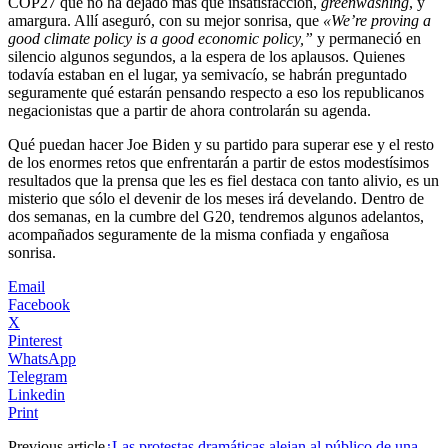
COP27 que no ha dejado más que insatisfacción,
greenwashing
, y
amargura. Allí aseguró, con su mejor sonrisa, que
«We’re proving a
good climate policy is a good economic policy,”
y permaneció en
silencio algunos segundos, a la espera de los aplausos. Quienes
todavía estaban en el lugar, ya semivacío, se habrán preguntado
seguramente qué estarán pensando respecto a eso los republicanos
negacionistas que a partir de ahora controlarán su agenda.
Qué puedan hacer Joe Biden y su partido para superar ese y el resto
de los enormes retos que enfrentarán a partir de estos modestísimos
resultados que la prensa que les es fiel destaca con tanto alivio, es un
misterio que sólo el devenir de los meses irá develando. Dentro de
dos semanas, en la cumbre del G20, tendremos algunos adelantos,
acompañados seguramente de la misma confiada y engañosa
sonrisa.
Email
Facebook
X
Pinterest
WhatsApp
Telegram
Linkedin
Print
Previous article
¿Las protestas dramáticas alejan al público de una