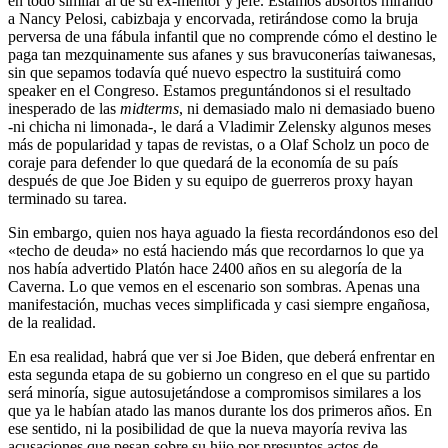
en todo similar al de su ex-mentor y jefe. Estamos absortos mirando
a Nancy Pelosi, cabizbaja y encorvada, retirándose como la bruja
perversa de una fábula infantil que no comprende cómo el destino le
paga tan mezquinamente sus afanes y sus bravuconerías taiwanesas,
sin que sepamos todavía qué nuevo espectro la sustituirá como
speaker en el Congreso. Estamos preguntándonos si el resultado
inesperado de las
midterms
, ni demasiado malo ni demasiado bueno
-ni chicha ni limonada-, le dará a Vladimir Zelensky algunos meses
más de popularidad y tapas de revistas, o a Olaf Scholz un poco de
coraje para defender lo que quedará de la economía de su país
después de que Joe Biden y su equipo de guerreros proxy hayan
terminado su tarea.
Sin embargo, quien nos haya aguado la fiesta recordándonos eso del
«techo de deuda» no está haciendo más que recordarnos lo que ya
nos había advertido Platón hace 2400 años en su alegoría de la
Caverna. Lo que vemos en el escenario son sombras. Apenas una
manifestación, muchas veces simplificada y casi siempre engañosa,
de la realidad.
En esa realidad, habrá que ver si Joe Biden, que deberá enfrentar en
esta segunda etapa de su gobierno un congreso en el que su partido
será minoría, sigue autosujetándose a compromisos similares a los
que ya le habían atado las manos durante los dos primeros años. En
ese sentido, ni la posibilidad de que la nueva mayoría reviva las
acusaciones que pesan sobre su hijo por presuntos actos de