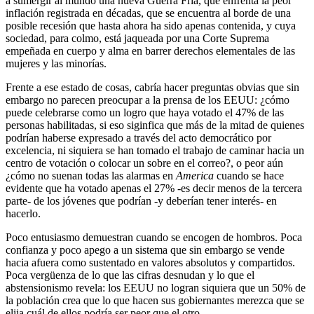
a sumergir al mundo una nueva Guerra Fría, que enfrenta la peor
inflación registrada en décadas, que se encuentra al borde de una
posible recesión que hasta ahora ha sido apenas contenida, y cuya
sociedad, para colmo, está jaqueada por una Corte Suprema
empeñada en cuerpo y alma en barrer derechos elementales de las
mujeres y las minorías.
Frente a ese estado de cosas, cabría hacer preguntas obvias que sin
embargo no parecen preocupar a la prensa de los EEUU: ¿cómo
puede celebrarse como un logro que haya votado el 47% de las
personas habilitadas, si eso siginfica que más de la mitad de quienes
podrían haberse expresado a través del acto democrático por
excelencia, ni siquiera se han tomado el trabajo de caminar hacia un
centro de votación o colocar un sobre en el correo?, o peor aún
¿cómo no suenan todas las alarmas en
America
cuando se hace
evidente que ha votado apenas el 27% -es decir menos de la tercera
parte- de los jóvenes que podrían -y deberían tener interés- en
hacerlo.
Poco entusiasmo demuestran cuando se encogen de hombros. Poca
confianza y poco apego a un sistema que sin embargo se vende
hacia afuera como sustentado en valores absolutos y compartidos.
Poca vergüenza de lo que las cifras desnudan y lo que el
abstensionismo revela: los EEUU no logran siquiera que un 50% de
la población crea que lo que hacen sus gobiernantes merezca que se
elija cuál de ellos podría ser peor que el otro.