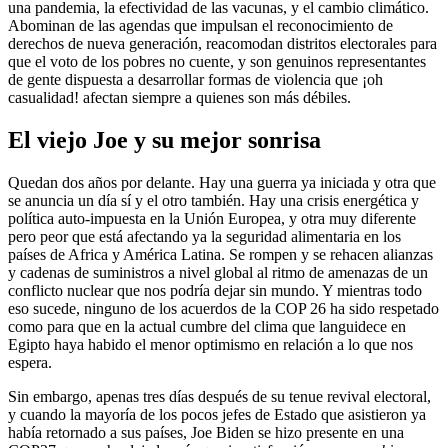
una pandemia, la efectividad de las vacunas, y el cambio climático.
Abominan de las agendas que impulsan el reconocimiento de
derechos de nueva generación, reacomodan distritos electorales para
que el voto de los pobres no cuente, y son genuinos representantes
de gente dispuesta a desarrollar formas de violencia que ¡oh
casualidad! afectan siempre a quienes son más débiles.
El viejo Joe y su mejor sonrisa
Quedan dos años por delante. Hay una guerra ya iniciada y otra que
se anuncia un día sí y el otro también. Hay una crisis energética y
política auto-impuesta en la Unión Europea, y otra muy diferente
pero peor que está afectando ya la seguridad alimentaria en los
países de Africa y América Latina. Se rompen y se rehacen alianzas
y cadenas de suministros a nivel global al ritmo de amenazas de un
conflicto nuclear que nos podría dejar sin mundo. Y mientras todo
eso sucede, ninguno de los acuerdos de la COP 26 ha sido respetado
como para que en la actual cumbre del clima que languidece en
Egipto haya habido el menor optimismo en relación a lo que nos
espera.
Sin embargo, apenas tres días después de su tenue revival electoral,
y cuando la mayoría de los pocos jefes de Estado que asistieron ya
había retornado a sus países, Joe Biden se hizo presente en una