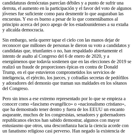
candidaturas demócratas parecían débiles y a punto de sufrir una
derrota, el aumento en la participación y el favor del voto de algunos
jóvenes fue suficiente como para desmentir lo que auguraban las
encuestas. Y eso es bueno a pesar de lo que comentábamos al
principio acerca del poco apego de los estadounidenses a su extaña
y alicaída democracia.
Sin embargo, sería querer tapar el cielo con las manos dejar de
reconocer que millones de personas le dieron su voto a candidatos y
candidatas que, triunfantes o no, han respaldado abiertamente el
intento de asalto al Congreso del 6 de enero de 2020, y a
energúmenos que todavía sostienen que en las elecciones de 2019 se
realizó un fraude de proporciones épicas en contra de Donald
Trump, en el que estuvieron comprometidos los servicios de
inteligencia, el ejército, los jueces, y cofradías secretas de pedófilos
y adoradores del demonio que traman sus maldades en los sótanos
del Congreso.
Pero sin irnos a ese extremo representado por lo que se empieza a
conocer como «fascismo evangélico» o «nacionalismo cristiano»,
que ha demostrado tener dentro y fuera de los EEUU un encanto
asqueante, muchos de los congresistas, senadores y gobernadores
republicanos electos han sabido demostrar, algunos con mayor
entusiasmo que otros, una desconfianza hacia la ciencia acorde con
un fanatismo religioso casi perverso. Han negado la existencia de