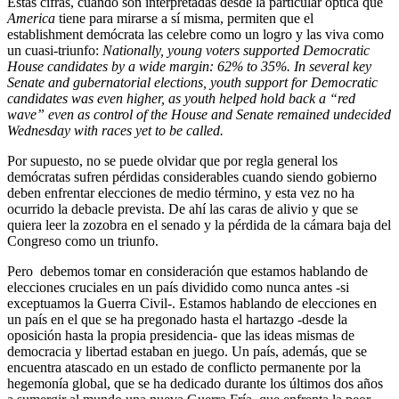
Estas cifras, cuando son interpretadas desde la particular óptica que
America
tiene para mirarse a sí misma, permiten que el
establishment demócrata las celebre como un logro y las viva como
un cuasi-triunfo:
Nationally, young voters supported Democratic
House candidates by a wide margin: 62% to 35%. In several key
Senate and gubernatorial elections, youth support for Democratic
candidates was even higher, as youth helped hold back a “red
wave” even as control of the House and Senate remained undecided
Wednesday with races yet to be called.
Por supuesto, no se puede olvidar que por regla general los
demócratas sufren pérdidas considerables cuando siendo gobierno
deben enfrentar elecciones de medio término, y esta vez no ha
ocurrido la debacle prevista. De ahí las caras de alivio y que se
quiera leer la zozobra en el senado y la pérdida de la cámara baja del
Congreso como un triunfo.
Pero debemos tomar en consideración que estamos hablando de
elecciones cruciales en un país dividido como nunca antes -si
exceptuamos la Guerra Civil-. Estamos hablando de elecciones en
un país en el que se ha pregonado hasta el hartazgo -desde la
oposición hasta la propia presidencia- que las ideas mismas de
democracia y libertad estaban en juego. Un país, además, que se
encuentra atascado en un estado de conflicto permanente por la
hegemonía global, que se ha dedicado durante los últimos dos años