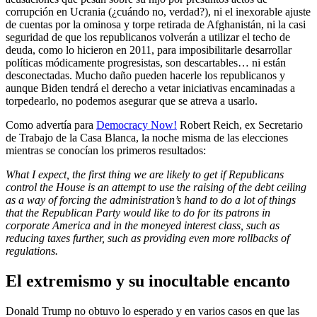
corrupción en Ucrania (¿cuándo no, verdad?), ni el inexorable ajuste
de cuentas por la ominosa y torpe retirada de Afghanistán, ni la casi
seguridad de que los republicanos volverán a utilizar el techo de
deuda, como lo hicieron en 2011, para imposibilitarle desarrollar
políticas módicamente progresistas, son descartables… ni están
desconectadas. Mucho daño pueden hacerle los republicanos y
aunque Biden tendrá el derecho a vetar iniciativas encaminadas a
torpedearlo, no podemos asegurar que se atreva a usarlo.
Como advertía para
Democracy Now!
Robert Reich, ex Secretario
de Trabajo de la Casa Blanca, la noche misma de las elecciones
mientras se conocían los primeros resultados:
What I expect, the first thing we are likely to get if Republicans
control the House is an attempt to use the raising of the debt ceiling
as a way of forcing the administration’s hand to do a lot of things
that the Republican Party would like to do for its patrons in
corporate America and in the moneyed interest class, such as
reducing taxes further, such as providing even more rollbacks of
regulations.
El extremismo y su inocultable encanto
Donald Trump no obtuvo lo esperado y en varios casos en que las