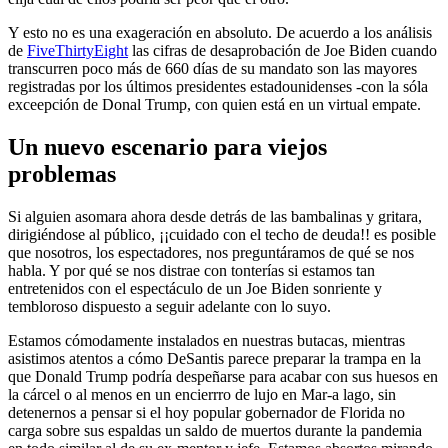
Y esto no es una exageración en absoluto. De acuerdo a los análisis
de
FiveThirtyEight
las cifras de desaprobación de Joe Biden cuando
transcurren poco más de 660 días de su mandato son las mayores
registradas por los últimos presidentes estadounidenses -con la sóla
exceepción de Donal Trump, con quien está en un virtual empate.
Un nuevo escenario para viejos
problemas
Si alguien asomara ahora desde detrás de las bambalinas y gritara,
dirigiéndose al público, ¡¡cuidado con el techo de deuda!! es posible
que nosotros, los espectadores, nos preguntáramos de qué se nos
habla. Y por qué se nos distrae con tonterías si estamos tan
entretenidos con el espectáculo de un Joe Biden sonriente y
tembloroso dispuesto a seguir adelante con lo suyo.
Estamos cómodamente instalados en nuestras butacas, mientras
asistimos atentos a cómo DeSantis parece preparar la trampa en la
que Donald Trump podría despeñarse para acabar con sus huesos en
la cárcel o al menos en un encierrro de lujo en Mar-a lago, sin
detenernos a pensar si el hoy popular gobernador de Florida no
carga sobre sus espaldas un saldo de muertos durante la pandemia