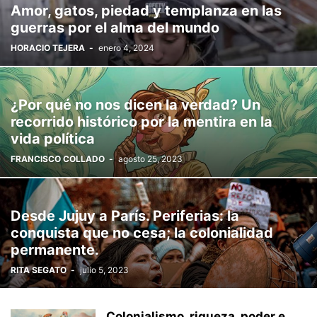
Amor, gatos, piedad y templanza en las
guerras por el alma del mundo
HORACIO TEJERA
-
enero 4, 2024
¿Por qué no nos dicen la verdad? Un
recorrido histórico por la mentira en la
vida política
FRANCISCO COLLADO
-
agosto 25, 2023
Desde Jujuy a París. Periferias: la
conquista que no cesa; la colonialidad
permanente.
RITA SEGATO
-
julio 5, 2023
Colonialismo, riqueza, poder e