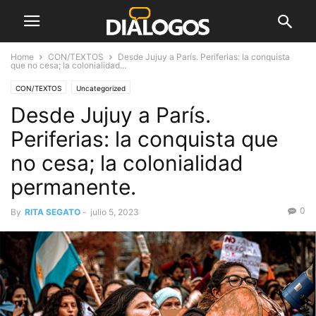
Home
CON/TEXTOS
Desde Jujuy a París. Periferias: la conquista
que no cesa; la colonialidad...
CON/TEXTOS
Uncategorized
Desde Jujuy a París.
Periferias: la conquista que
no cesa; la colonialidad
permanente.
0
By
RITA SEGATO
-
julio 5, 2023