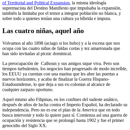
of Territorial and Political Expansion
, la misma ideología
supremacista del Destino Manifiesto que impulsaba la expansión,
también la limitaba por el temor a integrar población no blanca, y
sobre todo a quienes tenían una cultura ya híbrida e impura.
Las cuatro niñas, aquel año
Volvamos al año 1898 (aciago si los hubo) y a la escena que nos
ocupa con las cuatro niñas de faldas cortas y tez amarronada que
han sido invitadas al picnic dominical.
La preocupación de Calhoun y sus amigos sique viva. Pero son
tiempos turbulentos, los negocios han progresado de modo increíble,
los EEUU ya cuentan con una marina que les abre las puertas a
nuevos horizontes, y acaba de finalizar la Guerra Hispano-
Estadounidense, lo que deja a sus ex-colonias al alcance de
cualquier zarpazo oportuno.
Aquel mismo año Filipinas, en los confines del sudeste asiático,
después de años de lucha contra el Imperio Español, ha declarado su
independencia. Pero no es ese el plan de la
America
que en todo
busca intervenir y todo lo quiere para sí. Comienza así una guerra de
ocupación y resistencia que se prolongó hasta 1902 y fue el primer
genocidio del Siglo XX.