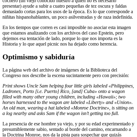
cochero (un viejo conocido nuestro a quien no es necesario
presentar) ayude a subir a cuatro pequeñas de tez oscura y faldas
demasiado cortas para los usos de la época. Es lo que corresponde a
niñitas hispanohablantes, un poco asilvestradas y de raza indefinida.
En los tiempos que corren es casi imposible no asociar esta imagen
que estamos analizando con los archivos del caso Epstein, pero
dejemos esa tentación de lado, porque lo que nos importa es la
Historia y lo que aquel picnic nos ha dejado como herencia.
Optimismo y sabiduría
La página web del archivo de imágenes de la Biblioteca del
Congreso nos describe la escena sucintamente pero con precisión:
Print shows Uncle Sam helping four little girls labeled «Philippines,
Ladrones, Porto [i.e. Puerto] Rico, [and] Cuba» onto a wagon
filled with many other young children, including «Hawaii»; two
horses harnessed to the wagon are labeled «Liberty» and «Union».
An old man, wearing a hat labeled «Monroe Doctrine», is sitting on
a log nearby and asks Sam if the wagon isn’t getting too full.
La presencia de ese hombre ya viejo, y por su edad experimentado y
presumiblemente sabio, sentado al borde del camino, encarnando a
la Doctrina Monroe, nos da la pista para sospechar que quizás