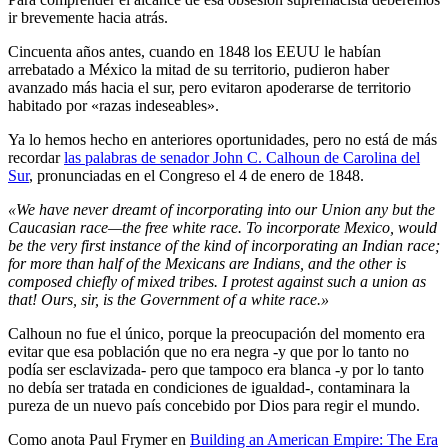
ir brevemente hacia atrás.
Cincuenta años antes, cuando en 1848 los EEUU le habían
arrebatado a México la mitad de su territorio, pudieron haber
avanzado más hacia el sur, pero evitaron apoderarse de territorio
habitado por «razas indeseables».
Ya lo hemos hecho en anteriores oportunidades, pero no está de más
recordar
las palabras de senador John C. Calhoun de Carolina del
Sur
, pronunciadas en el Congreso el 4 de enero de 1848.
«We have never dreamt of incorporating into our Union any but the
Caucasian race—the free white race. To incorporate Mexico, would
be the very first instance of the kind of incorporating an Indian race;
for more than half of the Mexicans are Indians, and the other is
composed chiefly of mixed tribes. I protest against such a union as
that! Ours, sir, is the Government of a white race.»
Calhoun no fue el único, porque la preocupación del momento era
evitar que esa población que no era negra -y que por lo tanto no
podía ser esclavizada- pero que tampoco era blanca -y por lo tanto
no debía ser tratada en condiciones de igualdad-, contaminara la
pureza de un nuevo país concebido por Dios para regir el mundo.
Como anota Paul Frymer en
Building an American Empire: The Era