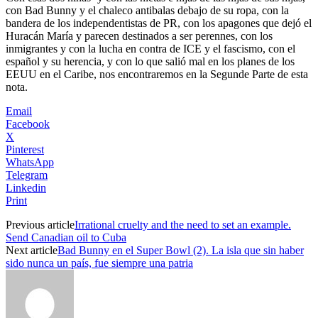
con Bad Bunny y el chaleco antibalas debajo de su ropa, con la
bandera de los independentistas de PR, con los apagones que dejó el
Huracán María y parecen destinados a ser perennes, con los
inmigrantes y con la lucha en contra de ICE y el fascismo, con el
español y su herencia, y con lo que salió mal en los planes de los
EEUU en el Caribe, nos encontraremos en la Segunde Parte de esta
nota.
Email
Facebook
X
Pinterest
WhatsApp
Telegram
Linkedin
Print
Previous article
Irrational cruelty and the need to set an example.
Send Canadian oil to Cuba
Next article
Bad Bunny en el Super Bowl (2). La isla que sin haber
sido nunca un país, fue siempre una patria