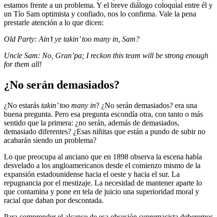
estamos frente a un problema. Y el breve diálogo coloquial entre él y
un Tío Sam optimista y confiado, nos lo confirma. Vale la pena
prestarle atención a lo que dicen:
Old Party: Ain’t ye takin’ too many in, Sam?
Uncle Sam: No, Gran’pa; I reckon this team will be strong enough
for them all!
¿No serán demasiados?
¿No estarás
takin’ too many in
? ¿No serán demasiados? era una
buena pregunta. Pero esa pregunta escondía otra, con tanto o más
sentido que la primera: ¿no serán, además de demasiados,
demasiado diferentes? ¿Esas niñitas que están a pundo de subir no
acabarán siendo un problema?
Lo que preocupa al anciano que en 1898 observa la escena había
desvelado a los angloamericanos desde el comienzo mismo de la
expansión estadounidense hacia el oeste y hacia el sur. La
repugnancia por el mestizaje. La necesidad de mantener aparte lo
que contamina y pone en tela de juicio una superioridad moral y
racial que daban por descontada.
Para comprender el alcance de esa obsesión supremacista deberemos