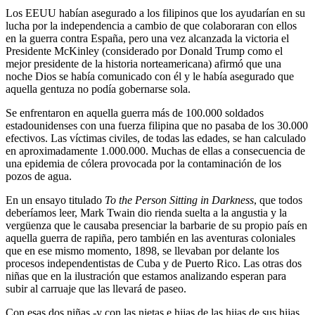
Los EEUU habían asegurado a los filipinos que los ayudarían en su
lucha por la independencia a cambio de que colaboraran con ellos
en la guerra contra España, pero una vez alcanzada la victoria el
Presidente McKinley (considerado por Donald Trump como el
mejor presidente de la historia norteamericana) afirmó que una
noche Dios se había comunicado con él y le había asegurado que
aquella gentuza no podía gobernarse sola.
Se enfrentaron en aquella guerra más de 100.000 soldados
estadounidenses con una fuerza filipina que no pasaba de los 30.000
efectivos. Las víctimas civiles, de todas las edades, se han calculado
en aproximadamente 1.000.000. Muchas de ellas a consecuencia de
una epidemia de cólera provocada por la contaminación de los
pozos de agua.
En un ensayo titulado
To the Person Sitting in Darkness
, que todos
deberíamos leer, Mark Twain dio rienda suelta a la angustia y la
vergüenza que le causaba presenciar la barbarie de su propio país en
aquella guerra de rapiña, pero también en las aventuras coloniales
que en ese mismo momento, 1898, se llevaban por delante los
procesos independentistas de Cuba y de Puerto Rico. Las otras dos
niñas que en la ilustración que estamos analizando esperan para
subir al carruaje que las llevará de paseo.
Con esas dos niñas -y con las nietas e hijas de las hijas de sus hijas,