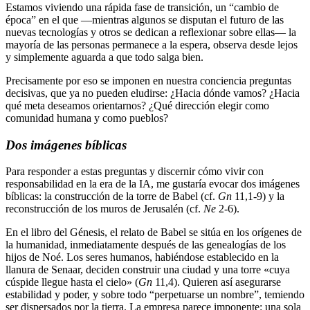
Estamos viviendo una rápida fase de transición, un “cambio de
época” en el que —mientras algunos se disputan el futuro de las
nuevas tecnologías y otros se dedican a reflexionar sobre ellas— la
mayoría de las personas permanece a la espera, observa desde lejos
y simplemente aguarda a que todo salga bien.
Precisamente por eso se imponen en nuestra conciencia preguntas
decisivas, que ya no pueden eludirse: ¿Hacia dónde vamos? ¿Hacia
qué meta deseamos orientarnos? ¿Qué dirección elegir como
comunidad humana y como pueblos?
Dos imágenes bíblicas
Para responder a estas preguntas y discernir cómo vivir con
responsabilidad en la era de la IA, me gustaría evocar dos imágenes
bíblicas: la construcción de la torre de Babel (cf.
Gn
11,1-9) y la
reconstrucción de los muros de Jerusalén (cf.
Ne
2-6).
En el libro del Génesis, el relato de Babel se sitúa en los orígenes de
la humanidad, inmediatamente después de las genealogías de los
hijos de Noé. Los seres humanos, habiéndose establecido en la
llanura de Senaar, deciden construir una ciudad y una torre «cuya
cúspide llegue hasta el cielo» (
Gn
11,4). Quieren así asegurarse
estabilidad y poder, y sobre todo “perpetuarse un nombre”, temiendo
ser dispersados por la tierra. La empresa parece imponente: una sola