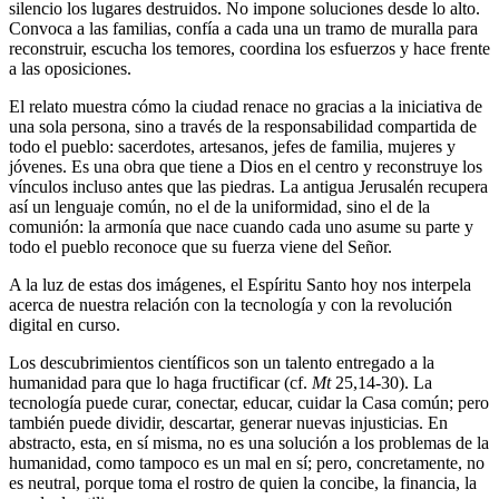
silencio los lugares destruidos. No impone soluciones desde lo alto.
Convoca a las familias, confía a cada una un tramo de muralla para
reconstruir, escucha los temores, coordina los esfuerzos y hace frente
a las oposiciones.
El relato muestra cómo la ciudad renace no gracias a la iniciativa de
una sola persona, sino a través de la responsabilidad compartida de
todo el pueblo: sacerdotes, artesanos, jefes de familia, mujeres y
jóvenes. Es una obra que tiene a Dios en el centro y reconstruye los
vínculos incluso antes que las piedras. La antigua Jerusalén recupera
así un lenguaje común, no el de la uniformidad, sino el de la
comunión: la armonía que nace cuando cada uno asume su parte y
todo el pueblo reconoce que su fuerza viene del Señor.
A la luz de estas dos imágenes, el Espíritu Santo hoy nos interpela
acerca de nuestra relación con la tecnología y con la revolución
digital en curso.
Los descubrimientos científicos son un talento entregado a la
humanidad para que lo haga fructificar (cf.
Mt
25,14-30). La
tecnología puede curar, conectar, educar, cuidar la Casa común; pero
también puede dividir, descartar, generar nuevas injusticias. En
abstracto, esta, en sí misma, no es una solución a los problemas de la
humanidad, como tampoco es un mal en sí; pero, concretamente, no
es neutral, porque toma el rostro de quien la concibe, la financia, la