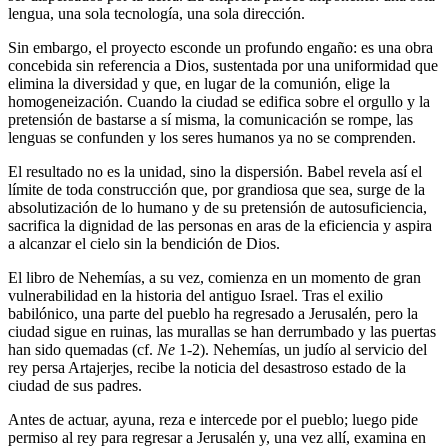
lengua, una sola tecnología, una sola dirección.
Sin embargo, el proyecto esconde un profundo engaño: es una obra
concebida sin referencia a Dios, sustentada por una uniformidad que
elimina la diversidad y que, en lugar de la comunión, elige la
homogeneización. Cuando la ciudad se edifica sobre el orgullo y la
pretensión de bastarse a sí misma, la comunicación se rompe, las
lenguas se confunden y los seres humanos ya no se comprenden.
El resultado no es la unidad, sino la dispersión. Babel revela así el
límite de toda construcción que, por grandiosa que sea, surge de la
absolutización de lo humano y de su pretensión de autosuficiencia,
sacrifica la dignidad de las personas en aras de la eficiencia y aspira
a alcanzar el cielo sin la bendición de Dios.
El libro de Nehemías, a su vez, comienza en un momento de gran
vulnerabilidad en la historia del antiguo Israel. Tras el exilio
babilónico, una parte del pueblo ha regresado a Jerusalén, pero la
ciudad sigue en ruinas, las murallas se han derrumbado y las puertas
han sido quemadas (cf.
Ne
1-2). Nehemías, un judío al servicio del
rey persa Artajerjes, recibe la noticia del desastroso estado de la
ciudad de sus padres.
Antes de actuar, ayuna, reza e intercede por el pueblo; luego pide
permiso al rey para regresar a Jerusalén y, una vez allí, examina en