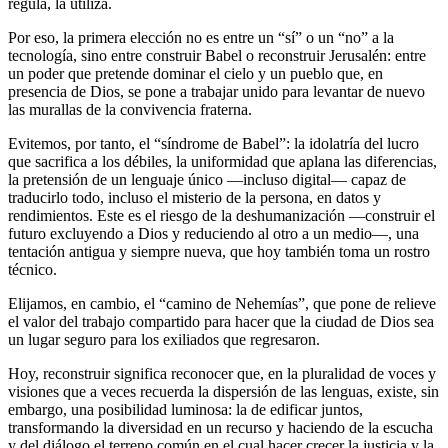
regula, la utiliza.
Por eso, la primera elección no es entre un “sí” o un “no” a la
tecnología, sino entre construir Babel o reconstruir Jerusalén: entre
un poder que pretende dominar el cielo y un pueblo que, en
presencia de Dios, se pone a trabajar unido para levantar de nuevo
las murallas de la convivencia fraterna.
Evitemos, por tanto, el “síndrome de Babel”: la idolatría del lucro
que sacrifica a los débiles, la uniformidad que aplana las diferencias,
la pretensión de un lenguaje único —incluso digital— capaz de
traducirlo todo, incluso el misterio de la persona, en datos y
rendimientos. Este es el riesgo de la deshumanización —construir el
futuro excluyendo a Dios y reduciendo al otro a un medio—, una
tentación antigua y siempre nueva, que hoy también toma un rostro
técnico.
Elijamos, en cambio, el “camino de Nehemías”, que pone de relieve
el valor del trabajo compartido para hacer que la ciudad de Dios sea
un lugar seguro para los exiliados que regresaron.
Hoy, reconstruir significa reconocer que, en la pluralidad de voces y
visiones que a veces recuerda la dispersión de las lenguas, existe, sin
embargo, una posibilidad luminosa: la de edificar juntos,
transformando la diversidad en un recurso y haciendo de la escucha
y del diálogo el terreno común en el cual hacer crecer la justicia y la