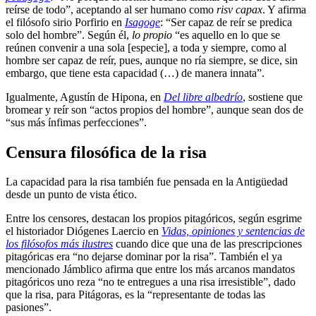
reírse de todo”, aceptando al ser humano como
risv capax
. Y afirma
el filósofo sirio Porfirio en
Isagoge
: “Ser capaz de reír se predica
solo del hombre”. Según él,
lo propio
“es aquello en lo que se
reúnen convenir a una sola [especie], a toda y siempre, como al
hombre ser capaz de reír, pues, aunque no ría siempre, se dice, sin
embargo, que tiene esta capacidad (…) de manera innata”.
Igualmente, Agustín de Hipona, en
Del libre albedrío
, sostiene que
bromear y reír son “actos propios del hombre”, aunque sean dos de
“sus más ínfimas perfecciones”.
Censura filosófica de la risa
La capacidad para la risa también fue pensada en la Antigüedad
desde un punto de vista ético.
Entre los censores, destacan los propios pitagóricos, según esgrime
el historiador Diógenes Laercio en
Vidas, opiniones y sentencias de
los filósofos más ilustres
cuando dice que una de las prescripciones
pitagóricas era “no dejarse dominar por la risa”. También el ya
mencionado Jámblico afirma que entre los más arcanos mandatos
pitagóricos uno reza “no te entregues a una risa irresistible”, dado
que la risa, para Pitágoras, es la “representante de todas las
pasiones”.