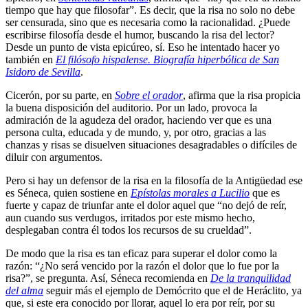
tiempo que hay que filosofar”. Es decir, que la risa no solo no debe
ser censurada, sino que es necesaria como la racionalidad. ¿Puede
escribirse filosofía desde el humor, buscando la risa del lector?
Desde un punto de vista epicúreo, sí. Eso he intentado hacer yo
también en
El filósofo hispalense. Biografía hiperbólica de San
Isidoro de Sevilla
.
Cicerón, por su parte, en
Sobre el orador
, afirma que la risa propicia
la buena disposición del auditorio. Por un lado, provoca la
admiración de la agudeza del orador, haciendo ver que es una
persona culta, educada y de mundo, y, por otro, gracias a las
chanzas y risas se disuelven situaciones desagradables o difíciles de
diluir con argumentos.
Pero si hay un defensor de la risa en la filosofía de la Antigüedad ese
es Séneca, quien sostiene en
Epístolas morales a Lucilio
que es
fuerte y capaz de triunfar ante el dolor aquel que “no dejó de reír,
aun cuando sus verdugos, irritados por este mismo hecho,
desplegaban contra él todos los recursos de su crueldad”.
De modo que la risa es tan eficaz para superar el dolor como la
razón: “¿No será vencido por la razón el dolor que lo fue por la
risa?”, se pregunta. Así, Séneca recomienda en
De la tranquilidad
del alma
seguir más el ejemplo de Demócrito que el de Heráclito, ya
que, si este era conocido por llorar, aquel lo era por reír, por su