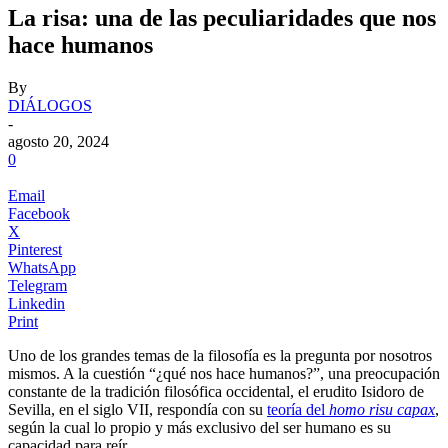
La risa: una de las peculiaridades que nos
hace humanos
By
DIÁLOGOS
-
agosto 20, 2024
0
Email
Facebook
X
Pinterest
WhatsApp
Telegram
Linkedin
Print
Uno de los grandes temas de la filosofía es la pregunta por nosotros
mismos. A la cuestión “¿qué nos hace humanos?”, una preocupación
constante de la tradición filosófica occidental, el erudito Isidoro de
Sevilla, en el siglo VII, respondía con su
teoría del
homo risu capax
,
según la cual lo propio y más exclusivo del ser humano es su
capacidad para reír.
.