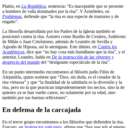
Platón, en
La República
, sentencia: “Es inaceptable que se presente
a hombres de valía dominados por la risa”. Y Aristóteles, en
Problemas
, defiende que “la risa es una especie de trastorno y de
engaño”.
La filosofía desarrollada por los Padres de la Iglesia también se
posicionó contra la risa. Autores como Basilio de Cesárea, Ambrosio
de Milán o Juan Crisóstomo, además de Leandro de Sevilla y
Agustín de Hipona, así lo atestiguan. Este último, en
Contra los
Académicos
, dice que “no hay cosa más humillante que la risa”, y el
anterior, Leandro, habla en
De la instrucción de las vírgenes y
desprecio del mundo
del “denigrante espectáculo de la risa”.
En un punto intermedio encontramos al filósofo judío Filón de
Alejandría, quien sostiene que “Dios, sin duda, es el creador de la
risa virtuosa” y que “la finalidad de la sabiduría es la diversión y la
risa, pero no la que practican imprudentemente los necios, sino la de
quienes ya se han vuelto canos, no solamente por su edad, sino
también por sus buenas reflexiones”.
En defensa de la carcajada
En el tercer grupo encontramos a los filósofos que defienden la risa.
Epicuro, en
Sentencias vaticanas
, afirma que “hay que reír al mismo