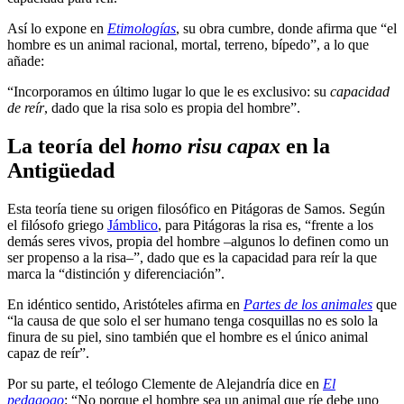
Así lo expone en
Etimologías
, su obra cumbre, donde afirma que “el
hombre es un animal racional, mortal, terreno, bípedo”, a lo que
añade:
“Incorporamos en último lugar lo que le es exclusivo: su
capacidad
de reír
, dado que la risa solo es propia del hombre”.
La teoría del
homo risu capax
en la
Antigüedad
Esta teoría tiene su origen filosófico en Pitágoras de Samos. Según
el filósofo griego
Jámblico
, para Pitágoras la risa es, “frente a los
demás seres vivos, propia del hombre –algunos lo definen como un
ser propenso a la risa–”, dado que es la capacidad para reír la que
marca la “distinción y diferenciación”.
En idéntico sentido, Aristóteles afirma en
Partes de los animales
que
“la causa de que solo el ser humano tenga cosquillas no es solo la
finura de su piel, sino también que el hombre es el único animal
capaz de reír”.
Por su parte, el teólogo Clemente de Alejandría dice en
El
pedagogo
: “No porque el hombre sea un animal que ríe debe uno