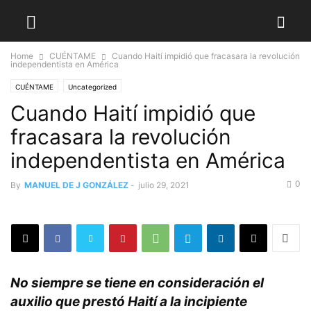
Home
CUÉNTAME
Cuando Haití impidió que fracasara la revolución
independentista en América
CUÉNTAME
Uncategorized
Cuando Haití impidió que
fracasara la revolución
independentista en América
0
By
MANUEL DE J GONZÁLEZ
-
julio 29, 2021
No siempre se tiene en consideración el
auxilio que prestó Haití a la incipiente