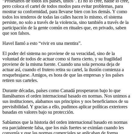
“Proletarios de todos los países, uníos”. Él no lo cree, nadie lo cree,
pero coloca el cartel de todos modos para evitar problemas, para
mostrar su conformidad, para llevarse bien con los demás. Y como
todos los tenderos de todas las calles hacen lo mismo, el sistema
persiste, no solo a través de la violencia, sino también a través de la
participación de la gente común en rituales que, en privado, saben
que son falsos.
Havel llamó a esto “vivir en una mentira”.
El poder del sistema no proviene de su veracidad, sino de la
voluntad de todos de actuar como si fuera cierto, y su fragilidad
proviene de la misma fuente. Cuando una sola persona deja de
actuar así, cuando el frutero retira su cartel, la ilusión comienza a
resquebrajarse. Amigos, es hora de que las empresas y los países
retiren sus carteles.
Durante décadas, países como Canadá prosperaron bajo lo que
llamábamos el orden internacional basado en normas. Nos unimos a
sus instituciones, alabamos sus principios y nos beneficiamos de su
previsibilidad. Y gracias a ello, pudimos aplicar políticas exteriores
basadas en valores bajo su protección.
Sabíamos que la historia del orden internacional basado en normas
era parcialmente falsa, que los más fuertes se eximían cuando les
convenía y que las normas comerciales se aplicaban de forma