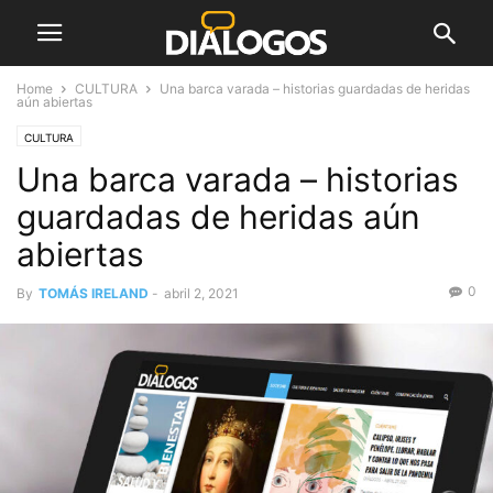
Home
CULTURA
Una barca varada – historias guardadas de heridas
aún abiertas
CULTURA
Una barca varada – historias
guardadas de heridas aún
abiertas
0
By
TOMÁS IRELAND
-
abril 2, 2021