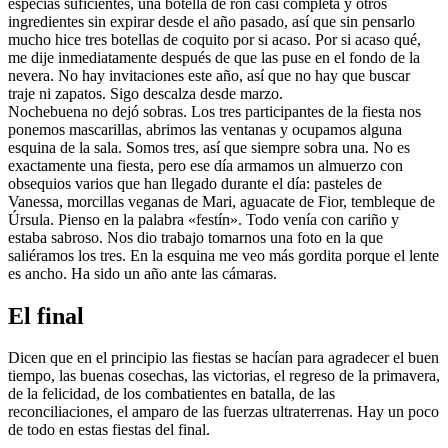
especias suficientes, una botella de ron casi completa y otros
ingredientes sin expirar desde el año pasado, así que sin pensarlo
mucho hice tres botellas de coquito por si acaso. Por si acaso qué,
me dije inmediatamente después de que las puse en el fondo de la
nevera. No hay invitaciones este año, así que no hay que buscar
traje ni zapatos. Sigo descalza desde marzo.
Nochebuena no dejó sobras. Los tres participantes de la fiesta nos
ponemos mascarillas, abrimos las ventanas y ocupamos alguna
esquina de la sala. Somos tres, así que siempre sobra una. No es
exactamente una fiesta, pero ese día armamos un almuerzo con
obsequios varios que han llegado durante el día: pasteles de
Vanessa, morcillas veganas de Mari, aguacate de Fior, tembleque de
Úrsula. Pienso en la palabra «festín». Todo venía con cariño y
estaba sabroso. Nos dio trabajo tomarnos una foto en la que
saliéramos los tres. En la esquina me veo más gordita porque el lente
es ancho. Ha sido un año ante las cámaras.
El final
Dicen que en el principio las fiestas se hacían para agradecer el buen
tiempo, las buenas cosechas, las victorias, el regreso de la primavera,
de la felicidad, de los combatientes en batalla, de las
reconciliaciones, el amparo de las fuerzas ultraterrenas. Hay un poco
de todo en estas fiestas del final.