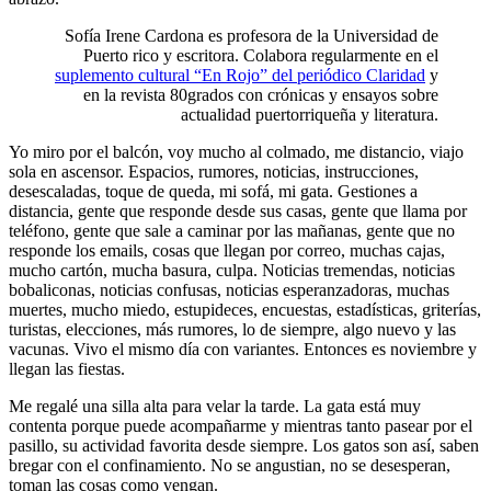
Sofía Irene Cardona es profesora de la Universidad de
Puerto rico y escritora. Colabora regularmente en el
suplemento cultural “En Rojo” del periódico Claridad
y
en la revista 80grados con crónicas y ensayos sobre
actualidad puertorriqueña y literatura.
Yo miro por el balcón, voy mucho al colmado, me distancio, viajo
sola en ascensor. Espacios, rumores, noticias, instrucciones,
desescaladas, toque de queda, mi sofá, mi gata. Gestiones a
distancia, gente que responde desde sus casas, gente que llama por
teléfono, gente que sale a caminar por las mañanas, gente que no
responde los emails, cosas que llegan por correo, muchas cajas,
mucho cartón, mucha basura, culpa. Noticias tremendas, noticias
bobaliconas, noticias confusas, noticias esperanzadoras, muchas
muertes, mucho miedo, estupideces, encuestas, estadísticas, griterías,
turistas, elecciones, más rumores, lo de siempre, algo nuevo y las
vacunas. Vivo el mismo día con variantes. Entonces es noviembre y
llegan las fiestas.
Me regalé una silla alta para velar la tarde. La gata está muy
contenta porque puede acompañarme y mientras tanto pasear por el
pasillo, su actividad favorita desde siempre. Los gatos son así, saben
bregar con el confinamiento. No se angustian, no se desesperan,
toman las cosas como vengan.