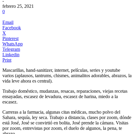
-
febrero 25, 2021
0
Email
Facebook
X
Pinterest
WhatsApp
Telegram
Linkedin
Print
Mascarillas, hand-sanitizer, internet, películas, series y youtube
varios (aplausos, tantrums, chismes, animalitos adorables, abrazos, la
vida leve ahora es central).
Trabajo doméstico, mudanzas, resacas, reparaciones, viejas recetas
ensayadas, escasez de levadura, escasez de harina, miedo a la
escasez.
.
Carreras a la farmacia, algunas citas médicas, mucho polvo del
Sahara, sequía, ley seca. Trabajo a distancia, clases por zoom, dónde
está José, José se convirtió en bolita, José prende la cámara. Visitas
por zoom, entrevistas por zoom, el duelo de algunos, la pena, te
abrazo.