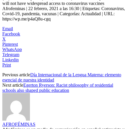
will not have widespread access to coronavirus vaccines
Afrofeminas | 22 febrero, 2021 a las 16:30 | Etiquetas: Coronavirus,
Covid-19, pandemia, vacunas | Categorías: Actualidad | URL:
https://wp.me/p4aQ8u-cgq
Email
Facebook
X
Pinterest
WhatsApp
Telegram
Linkedin
Print
Previous article
Día Internacional de la Lengua Materna: elemento
esencial de nuestra identidad
Next article
Egerton Ryerson: Racist philosophy of residential
schools also shaped public education
AFROFÉMINAS