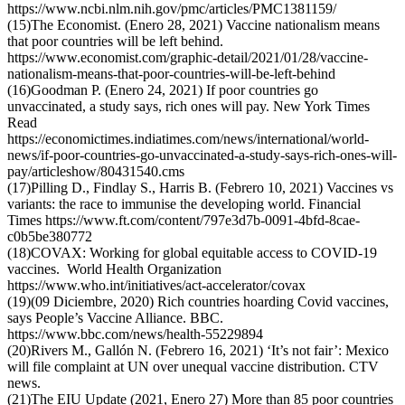
https://www.ncbi.nlm.nih.gov/pmc/articles/PMC1381159/
(15)The Economist. (Enero 28, 2021) Vaccine nationalism means
that poor countries will be left behind.
https://www.economist.com/graphic-detail/2021/01/28/vaccine-
nationalism-means-that-poor-countries-will-be-left-behind
(16)Goodman P. (Enero 24, 2021) If poor countries go
unvaccinated, a study says, rich ones will pay. New York Times
Read
https://economictimes.indiatimes.com/news/international/world-
news/if-poor-countries-go-unvaccinated-a-study-says-rich-ones-will-
pay/articleshow/80431540.cms
(17)Pilling D., Findlay S., Harris B. (Febrero 10, 2021) Vaccines vs
variants: the race to immunise the developing world. Financial
Times https://www.ft.com/content/797e3d7b-0091-4bfd-8cae-
c0b5be380772
(18)COVAX: Working for global equitable access to COVID-19
vaccines. World Health Organization
https://www.who.int/initiatives/act-accelerator/covax
(19)(09 Diciembre, 2020) Rich countries hoarding Covid vaccines,
says People’s Vaccine Alliance. BBC.
https://www.bbc.com/news/health-55229894
(20)Rivers M., Gallón N. (Febrero 16, 2021) ‘It’s not fair’: Mexico
will file complaint at UN over unequal vaccine distribution. CTV
news.
(21)The EIU Update (2021, Enero 27) More than 85 poor countries