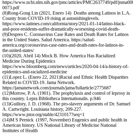
https://www.ncbi.nlm.nih.gov/pmc/articles/PMC2637749/pdf/jnma00
0073.pdf
(8)Rong-Gong Lin (2021, Enero 14) Deaths among Latinos in L.A.
County from COVID-19 rising at astonishinglevels.
https://www.latimes.com/california/story/2021-01-14/latino-black-
and-poor-residents-suffer-dramatically-worsening-covid-death-
(9)Despres C. Coronavirus Case Rates and Death Rates for Latinos
in the United States. Salud America. https://salud-
america.org/coronavirus-case-rates-and-death-rates-for-latinos-in-
the-united-states/
(10)(2020, Abril 14) Mock B. How America Has Racialized
Medicine During Epidemics
https://www.bloomberg.com/news/articles/2020-04-14/a-history-of-
epidemics-and-racialized-medicine
(11)Lopez L. (Enero 22, 2021)Racial and Ethnic Health Disparities
Related to COVID-19. Jama Network.
https://jamanetwork.com/journals/jama/fullarticle/2775687
(12)Morrow, P. A. (1901). The prophylaxis and control of leprosy in
this country. Lepra Bibliotheca Internationalis. p.946
(13)Guillory, J. D. (1968). The pro-slavery arguments of Dr. Samuel
A. Cartwright. Louisiana history, 209-227.
https://www.jstor.org/stable/4231017?seq=1
(14)M S Pernick (1997, November) Eugenics and public health in
American history. US National Library of Medicine National
Institutes of Health