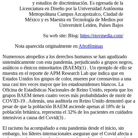
y estudios de discriminación. Es egresada de la
Licenciatura en Diseño por la Universidad Autónoma
Metropolitana Campus Azcapotzalco, Ciudad de
México y es Maestra en Tecnología de Medios por
Universiteit Leiden, Países Bajos
Su web site: Blog:
https://riovmedia.com/
Nota aparecida originalmente en
Afroféminas
Numerosos atropellos a los derechos humanos se han agudizado
sistemáticamente con esta pandemia, perjudicando a grupos negros,
asiáticos o étnicos minoritarios (BAEM)(1) . Un ejemplo de ello se
muestra en el reporte de APM Research Lab que indica que en
Estados Unidos los grupos de color, mueren por coronavirus a una
tasa casi tres veces mayor que los estadounidenses blancos. La
Oficina de Estadísticas Nacionales de Reino Unido, reporta que los
grupos BAEM tienen cuatro veces más probabilidades de morir de
COVID-19 . Además, una auditoría en Reino Unido demostró que a
pesar de que la población BAEM asciende apenas al 18% de la
población británica, representa el 32% de los pacientes en cuidados
intensivos a causa del Covid(3) .
El racismo ha acompañado a esta pandemia desde el inicio, sin
embargo, los líderes internacionales aseguran que el Covid afecta a