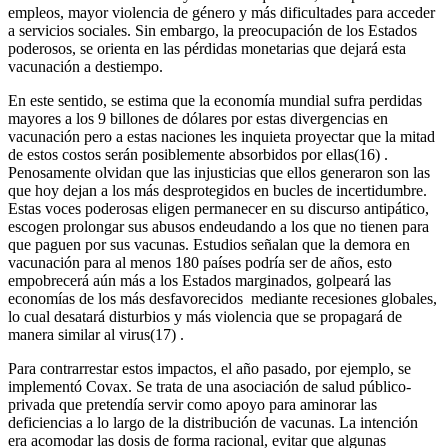
empleos, mayor violencia de género y más dificultades para acceder
a servicios sociales. Sin embargo, la preocupación de los Estados
poderosos, se orienta en las pérdidas monetarias que dejará esta
vacunación a destiempo.
En este sentido, se estima que la economía mundial sufra perdidas
mayores a los 9 billones de dólares por estas divergencias en
vacunación pero a estas naciones les inquieta proyectar que la mitad
de estos costos serán posiblemente absorbidos por ellas(16) .
Penosamente olvidan que las injusticias que ellos generaron son las
que hoy dejan a los más desprotegidos en bucles de incertidumbre.
Estas voces poderosas eligen permanecer en su discurso antipático,
escogen prolongar sus abusos endeudando a los que no tienen para
que paguen por sus vacunas. Estudios señalan que la demora en
vacunación para al menos 180 países podría ser de años, esto
empobrecerá aún más a los Estados marginados, golpeará las
economías de los más desfavorecidos mediante recesiones globales,
lo cual desatará disturbios y más violencia que se propagará de
manera similar al virus(17) .
Para contrarrestar estos impactos, el año pasado, por ejemplo, se
implementó Covax. Se trata de una asociación de salud público-
privada que pretendía servir como apoyo para aminorar las
deficiencias a lo largo de la distribución de vacunas. La intención
era acomodar las dosis de forma racional, evitar que algunas