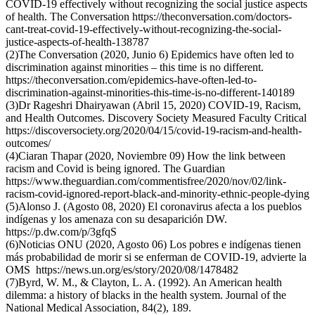
COVID-19 effectively without recognizing the social justice aspects
of health. The Conversation https://theconversation.com/doctors-
cant-treat-covid-19-effectively-without-recognizing-the-social-
justice-aspects-of-health-138787
(2)The Conversation (2020, Junio 6) Epidemics have often led to
discrimination against minorities – this time is no different.
https://theconversation.com/epidemics-have-often-led-to-
discrimination-against-minorities-this-time-is-no-different-140189
(3)Dr Rageshri Dhairyawan (Abril 15, 2020) COVID-19, Racism,
and Health Outcomes. Discovery Society Measured Faculty Critical
https://discoversociety.org/2020/04/15/covid-19-racism-and-health-
outcomes/
(4)Ciaran Thapar (2020, Noviembre 09) How the link between
racism and Covid is being ignored. The Guardian
https://www.theguardian.com/commentisfree/2020/nov/02/link-
racism-covid-ignored-report-black-and-minority-ethnic-people-dying
(5)Alonso J. (Agosto 08, 2020) El coronavirus afecta a los pueblos
indígenas y los amenaza con su desaparición DW.
https://p.dw.com/p/3gfqS
(6)Noticias ONU (2020, Agosto 06) Los pobres e indígenas tienen
más probabilidad de morir si se enferman de COVID-19, advierte la
OMS https://news.un.org/es/story/2020/08/1478482
(7)Byrd, W. M., & Clayton, L. A. (1992). An American health
dilemma: a history of blacks in the health system. Journal of the
National Medical Association, 84(2), 189.