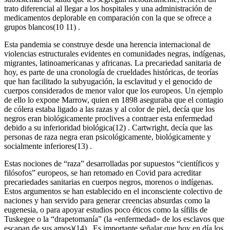
trato diferencial al llegar a los hospitales y una administración de
medicamentos deplorable en comparación con la que se ofrece a
grupos blancos(10 11) .
Esta pandemia se construye desde una herencia internacional de
violencias estructurales evidentes en comunidades negras, indígenas,
migrantes, latinoamericanas y africanas. La precariedad sanitaria de
hoy, es parte de una cronología de crueldades históricas, de teorías
que han facilitado la subyugación, la esclavitud y el genocido de
cuerpos considerados de menor valor que los europeos. Un ejemplo
de ello lo expone Marrow, quien en 1898 aseguraba que el contagio
de cólera estaba ligado a las razas y al color de piel, decía que los
negros eran biológicamente proclives a contraer esta enfermedad
debido a su inferioridad biológica(12) . Cartwright, decía que las
personas de raza negra eran psicológicamente, biológicamente y
socialmente inferiores(13) .
Estas nociones de “raza” desarrolladas por supuestos “científicos y
filósofos” europeos, se han retomado en Covid para acreditar
precariedades sanitarias en cuerpos negros, morenos o indígenas.
Estos argumentos se han establecido en el inconsciente colectivo de
naciones y han servido para generar creencias absurdas como la
eugenesia, o para apoyar estudios poco éticos como la sífilis de
Tuskegee o la “drapetomanía” (la «enfermedad» de los esclavos que
escapan de sus amos)(14) . Es importante señalar que hoy en día los