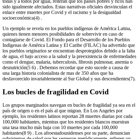
todas y a todos por igual, reiteran que los países pobres y ricos han
sido igualmente afectados. Estas narrativas oficiales desvinculan el
enlace entre muertes por Covid y el racismo y la desigualdad
socioeconómica(4) .
Un ejemplo se revela en los pueblos indígenas de América Latina,
quienes tienen menores posibilidades de sobrevivir en caso de
contagiarse de Covid. El Fondo para el Desarrollo de los Pueblos
Indígenas de América Latina y El Caribe (FILAC) ha advertido que
los pueblos originarios se encuentran desprotegidos debido a la falta
de agua, el bajo acceso a la salud y la preexistencia de enfermedades
como el dengue, malaria, tuberculosis, fibrosis pulmonar, anemia o
desnutrición(5 6) . Debemos recordar que esto sucede a causa de
una larga historia colonialista de mas de 350 años que ha
desfavorecido invariablemente al Sur Global y sus descendientes(7).
Los bucles de fragilidad en Covid
Los grupos marginados navegan en bucles de fragilidad ya sea en el
país de origen o en el país al que migran. En Los Angeles por
ejemplo, los residentes latinos reportan 28 muertes diarias por cada
100,000 habitantes, mientras que los residentes blancos muestran
una tasa mucho más baja con 10 muertes por cada 100,000
habitantes(8 9) . Los afroestadounidenses por su parte, denuncian
subsistemas de salud que les segregan metódicamente, refieren un