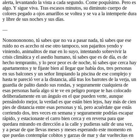
alerta, levantando la vista a cada segundo. Come poquísimo. Pero es
algo. Y sigue viva. Tras escasos minutos, su diminuto cuerpo de
colores pegado a ojos amarillos se voltea y se va a la intemperie dura
y libre de sus noches y sus días.
—
Nononononono, tú sabes que no va a pasar nada, tú sabes que ese
ruido no es acecho ni ese otro tampoco, son pajaritos yendo y
viniendo, animalitos de mar en lo suyo, intentando sobrevivir la
crisis climática y el asedio humano, tú sabes que es de día, es de
hecho tempranito, y lo peor peor es de noche, tú sabes que cerca hay
apartamentos y te fijaste bien al llegar que había dos, tres personas
en sus balcones y un señor limpiando la piscina de ese complejo y
hasta te pareció ver a la distancia, allá tras los barrotes de la verja, un
guardia de palito dando sus rondas, y seguramente cualquiera de
esas personas haría algo si te ve en peligro porque te has colocado
deliberadamente en un ángulo en el que pueden verte, aunque
pensándolo mejor, la verdad es que están bien lejos, hay más de cien
pies de distancia entre esas personas y tú, pero acuérdate que estás
corriendo dos, tres veces en semana y seguramente podrías escapar
rápido, y estacionaste el carro bien cerca y en reversa para que
quedara mirando en dirección a la calle y pudieras salir de una vez,
y a pesar de que llevas meses y meses esperando este momento en
que puedas contemplar cobitos y garzas de mar y dar vueltecitas en