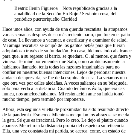
Beatriz Ilenin Figueroa – Nota republicada gracias a la
amabilidad de la Sección En Rojo / Será otra cosa, del
periódico puertoriqueño Claridad
Hace unos años, con ayuda de una querida rescatista, la atrapamos
varias semanas después de su más reciente parto, que fue en el patio
de casa. La llevamos a vacunar, a esterilizar y a examinar de salud.
Mi amiga rescatista se ocupó de los gatitos bebés para que fueran
adoptados a través de su fundación. En casa, hicimos todo al alcance
para que, a su regreso al barrio, se quedara. O, al menos, que fuera y
viniera. Terminé por entender que Safo, como ambiciosamente la
habíamos llamado, tenía todas las razones imaginables para no
confiar en nuestras buenas intenciones. Lejos de perdonar nuestra
audacia de apresarla, se fue de la esquina de casa. La veíamos una
que otra vez por calles aledañas. A veces salíamos en su búsqueda,
sólo para verla a la distancia. Cuando teníamos éxito, que era casi
nunca, nos amelcochábamos. Mi resignación ante su huida tomó
mucho tiempo, pero terminó por imponerse.
Ahora, esta segunda vuelta de proximidad ha sido resultado directo
de la pandemia. Eso creo. Mientras me quitan los abrazos, se me da
la gata. Sé que es irracional. Pero lo creo. Le dejo el platito cuando
aparece. Me retiro a la distancia propia del respeto a su reticencia.
Ella, una vez constatada mi partida, se acerca, come, en estado de