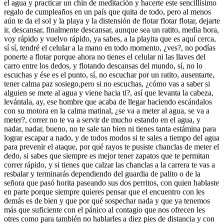
el agua y practicar un chin de meditación y hacerte este sencillísimo
regalo de cumpleaños en un país que quita de todo, pero al menos
aún te da el sol y la playa y la distensión de flotar flotar flotar, dejarte
ir, descansar, finalmente descansar, aunque sea un ratito, media hora,
voy rápido y vuelvo rápido, ya sabes, a la playita que es aquí cerca,
sí sí, tendré el celular a la mano en todo momento, ¿ves?, no podías
ponerte a flotar porque ahora no tienes el celular ni las llaves del
carro entre los dedos, y flotando descansas del mundo, sí, no lo
escuchas y ése es el punto, sí, no escuchar por un ratito, ausentarte,
tener calma paz sosiego,pero si no escuchas, ¿cómo vas a saber si
alguien se mete al agua y viene hacia ti?, así que levanta la cabeza,
levántala, ay, ese hombre que acaba de llegar haciendo escándalos
con su motora en la calma matinal, ¿se va a meter al agua, se va a
meter?, correr no te va a servir de mucho estando en el agua, y
nadar, nadar, bueno, no te sale tan bien ni tienes tanta estámina para
lograr escapar a nado, y de todos modos si te sales a tiempo del agua
para prevenir el ataque, por qué rayos te pusiste chanclas de meter el
dedo, si sabes que siempre es mejor tener zapatos que te permitan
correr rápido, y si tienes que calzar las chanclas a la carrera te vas a
resbalar y terminarás dependiendo del guardia de palito o de la
señora que pasó horita paseando sus dos perritos, con quien hablaste
en parte porque siempre quieres pensar que el encuentro con les
demás es de bien y que por qué sospechar nada y que ya tenemos
más que suficiente con el pánico al contagio que nos ofrecen les
otres como para también no hablarles a diez pies de distancia y con