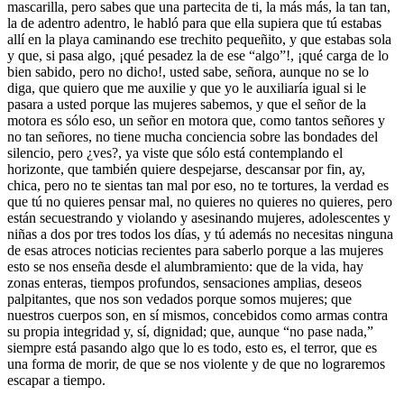
mascarilla, pero sabes que una partecita de ti, la más más, la tan tan,
la de adentro adentro, le habló para que ella supiera que tú estabas
allí en la playa caminando ese trechito pequeñito, y que estabas sola
y que, si pasa algo, ¡qué pesadez la de ese “algo”!, ¡qué carga de lo
bien sabido, pero no dicho!, usted sabe, señora, aunque no se lo
diga, que quiero que me auxilie y que yo le auxiliaría igual si le
pasara a usted porque las mujeres sabemos, y que el señor de la
motora es sólo eso, un señor en motora que, como tantos señores y
no tan señores, no tiene mucha conciencia sobre las bondades del
silencio, pero ¿ves?, ya viste que sólo está contemplando el
horizonte, que también quiere despejarse, descansar por fin, ay,
chica, pero no te sientas tan mal por eso, no te tortures, la verdad es
que tú no quieres pensar mal, no quieres no quieres no quieres, pero
están secuestrando y violando y asesinando mujeres, adolescentes y
niñas a dos por tres todos los días, y tú además no necesitas ninguna
de esas atroces noticias recientes para saberlo porque a las mujeres
esto se nos enseña desde el alumbramiento: que de la vida, hay
zonas enteras, tiempos profundos, sensaciones amplias, deseos
palpitantes, que nos son vedados porque somos mujeres; que
nuestros cuerpos son, en sí mismos, concebidos como armas contra
su propia integridad y, sí, dignidad; que, aunque “no pase nada,”
siempre está pasando algo que lo es todo, esto es, el terror, que es
una forma de morir, de que se nos violente y de que no lograremos
escapar a tiempo.