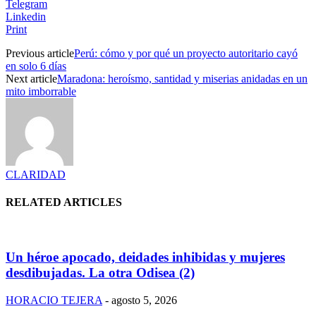
Telegram
Linkedin
Print
Previous article
Perú: cómo y por qué un proyecto autoritario cayó
en solo 6 días
Next article
Maradona: heroísmo, santidad y miserias anidadas en un
mito imborrable
CLARIDAD
RELATED ARTICLES
Un héroe apocado, deidades inhibidas y mujeres
desdibujadas. La otra Odisea (2)
HORACIO TEJERA
-
agosto 5, 2026