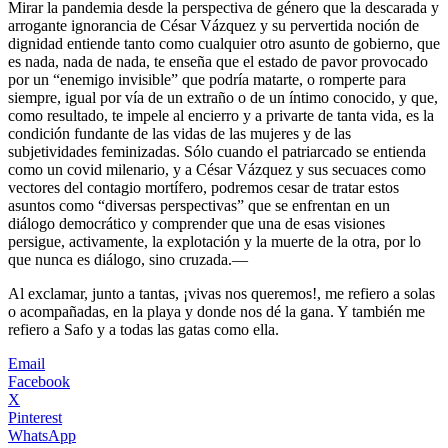
Mirar la pandemia desde la perspectiva de género que la descarada y
arrogante ignorancia de César Vázquez y su pervertida noción de
dignidad entiende tanto como cualquier otro asunto de gobierno, que
es nada, nada de nada, te enseña que el estado de pavor provocado
por un “enemigo invisible” que podría matarte, o romperte para
siempre, igual por vía de un extraño o de un íntimo conocido, y que,
como resultado, te impele al encierro y a privarte de tanta vida, es la
condición fundante de las vidas de las mujeres y de las
subjetividades feminizadas. Sólo cuando el patriarcado se entienda
como un covid milenario, y a César Vázquez y sus secuaces como
vectores del contagio mortífero, podremos cesar de tratar estos
asuntos como “diversas perspectivas” que se enfrentan en un
diálogo democrático y comprender que una de esas visiones
persigue, activamente, la explotación y la muerte de la otra, por lo
que nunca es diálogo, sino cruzada.—
Al exclamar, junto a tantas, ¡vivas nos queremos!, me refiero a solas
o acompañadas, en la playa y donde nos dé la gana. Y también me
refiero a Safo y a todas las gatas como ella.
Email
Facebook
X
Pinterest
WhatsApp