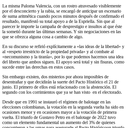
La misma Paloma Valencia, con un rostro atravesado visiblemente
por el desconcierto y la rabia, se encargó de anticipar un escenario
de suma aritmética cuando pocos minutos después de confirmado el
resultado, manifestó su total apoyo a de la Espriella. Sin que al
parecer le importe la campaña de desprestigio e insultos al que éste
la sometió durante las últimas semanas. Y sin negociaciones en las
que se ofrezca alguna cosa a cambio de algo.
En su discurso se refirió explícitamente a «las ideas de la libertad» y
al «respeto irrestricto de la propiedad privada» y al combate al
«necomunismo y la tiranía», por lo que podemos hacernos una idea
del libreto que ambos siguen. El apoyo será total y sin fisuras, como
sucede entre las derechas en estos casos.
Sin embargo existen, dos misterios por ahora imposibles de
desentrañar y que decidirán la suerte del Pacto Histórico el 21 de
junio. El primero de ellos está relacionado con la abstención. El
segundo con los corrimientos que ya se han visto en el electorado.
Desde que en 1991 se instauró el régimen de balotage en las
elecciones colombianas, la votación en la segunda vuelta ha sido en
ocasiones menor y en ocasiones mayor a la votación de primera
vuelta. El triunfo de Gustavo Petro en el balotage de 2022 tuvo
como un elemento fundamental un aumento del 3% de quienes
concurrieron a las urnas para asegurarle al Pacto Históricoun triunfo