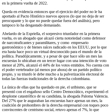
en la primera vuelta de 2022.
Queda en evidencia entonces que el ejercicio del poder no le ha
aportado al Pacto Histórico nuevos apoyos (lo que no deja de ser
preocupante y lo que no puede quedar fuera del análisis), pero
tampoco lo ha desgastado demasiado.
Abelardo de la Espriella, el sorpresivo triunfador en la primera
vuelta, es un abogado que alcazó cierta notoriedad como defensor
de narcotraficantes y paramilitares, y como empresario
gastronómico y de bienes raíces radicado en los EEUU, por lo que
era hasta hace poco un virtual desconocido para el mundo de la
política. Paradójicamente, y a pesar de que hace sólo un mes las
encuestas lo ubicaban en un tercer lugar con una intención de voto
menor al 20%, alcanzó el 44% de los votos emitidos. No cuenta con
el poder vertebrador (al menos por ahora) de un partido político
propio, y su triunfo le debe mucho a la pulverización electoral de
todas las fuerzas tradicionales de la derecha colombiana.
La única de ellas que ha quedado en pie, el uribismo, que se
presentó con el engañoso sello Centro Democrático, experimentó el
desplome catastrófico de su candidata, la abogada Paloma Valencia.
Del 27% que le auguraban las encuestas hace apenas un mes, la
coalición de prohombres de la derecha empresarial con toques poco
convincentes de centrismo social, retuvo apenas el 7%, lo que