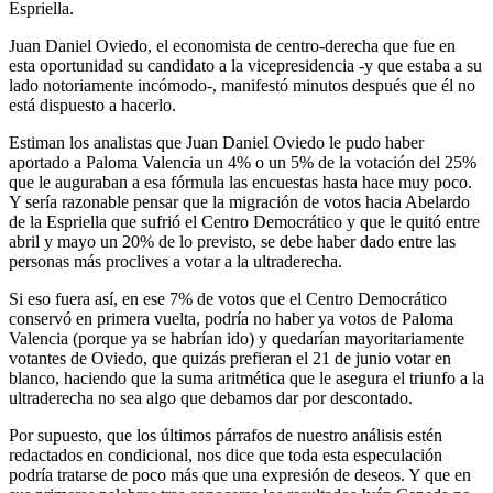
Espriella.
Juan Daniel Oviedo, el economista de centro-derecha que fue en
esta oportunidad su candidato a la vicepresidencia -y que estaba a su
lado notoriamente incómodo-, manifestó minutos después que él no
está dispuesto a hacerlo.
Estiman los analistas que Juan Daniel Oviedo le pudo haber
aportado a Paloma Valencia un 4% o un 5% de la votación del 25%
que le auguraban a esa fórmula las encuestas hasta hace muy poco.
Y sería razonable pensar que la migración de votos hacia Abelardo
de la Espriella que sufrió el Centro Democrático y que le quitó entre
abril y mayo un 20% de lo previsto, se debe haber dado entre las
personas más proclives a votar a la ultraderecha.
Si eso fuera así, en ese 7% de votos que el Centro Democrático
conservó en primera vuelta, podría no haber ya votos de Paloma
Valencia (porque ya se habrían ido) y quedarían mayoritariamente
votantes de Oviedo, que quizás prefieran el 21 de junio votar en
blanco, haciendo que la suma aritmética que le asegura el triunfo a la
ultraderecha no sea algo que debamos dar por descontado.
Por supuesto, que los últimos párrafos de nuestro análisis estén
redactados en condicional, nos dice que toda esta especulación
podría tratarse de poco más que una expresión de deseos. Y que en