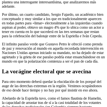
plantea una interrogante interesantísima, que analizaremos más
adelante.
Por último, un cuarto candidato, Sergio Fajardo, un académico bien
conceptuado y muy similar a los que en tradicionalmente aparecen
en todas partes para «limar» electoralmente a las izquierdas cuando
aspiran al poder, obtuvo un magro 4% que lo ubica como un actor a
tener en cuenta en lo que sucederá en las tres semanas que restan
para la celebración del balotaje entre de la Espriella e Iván Cepeda.
El infinito paraíso verde que Gustavo Petro le ofreció como prenda
de paz y renovación al mundo en aquella recordada intervención en
Naciones Unidas apenas iniciado su mandato, no ha dejado de estar
agrietado y la grieta de ese paraíso podría estar ensanchándose en un
mundo en que la polarización comienza a ser el pan de cada día.
La vorágine electoral que se avecina
Para otro momento deberá quedar la elucidación de los porqué del
auge de las derechas extremas en la región. Venimos ocupándonos
de eso desde hace tiempo y no hay por qué insistir en eso ahora.
Abelardo de la Espriella tuvo, como el famos flautista de Hamelin,
la capacidad de arrastar tras de sí a la casi totalidad de los votantes
de las derechas tradicionales (en Colombia siempre bastante