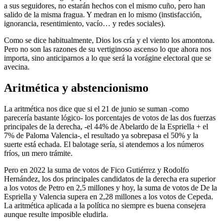
a sus seguidores, no estarán hechos con el mismo cuño, pero han
salido de la misma fragua. Y medran en lo mismo (instisfacción,
ignorancia, resentimiento, vacío… y redes sociales).
Como se dice habitualmente, Dios los cría y el viento los amontona.
Pero no son las razones de su vertiginoso ascenso lo que ahora nos
importa, sino anticiparnos a lo que será la vorágine electoral que se
avecina.
Aritmética y abstencionismo
La aritmética nos dice que si el 21 de junio se suman -como
parecería bastante lógico- los porcentajes de votos de las dos fuerzas
principales de la derecha, -el 44% de Abelardo de la Espriella + el
7% de Paloma Valencia-, el resultado ya sobrepasa el 50% y la
suerte está echada. El balotage sería, si atendemos a los números
fríos, un mero trámite.
Pero en 2022
la suma de votos de Fico Gutiérrez y Rodolfo
Hernández, los dos principales candidatos de la derecha era superior
a los votos de Petro en 2,5 millones y hoy, la suma de votos de De la
Espriella y Valencia supera en 2,28 millones a los votos de Cepeda.
La aritmética aplicada a la política no siempre es buena consejera
aunque resulte imposible eludirla.