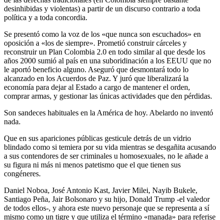
desinhibidas y violentas) a partir de un discurso contrario a toda
política y a toda concordia.
Se presentó como la voz de los «que nunca son escuchados» en
oposición a «los de siempre». Prometió construir cárceles y
reconstruir un Plan Colombia 2.0 en todo similar al que desde los
años 2000 sumió al país en una suboridinación a los EEUU que no
le aportó beneficio alguno. Aseguró que desmontará todo lo
alcanzado en los Acuerdos de Paz. Y juró que liberalizará la
economía para dejar al Estado a cargo de mantener el orden,
comprar armas, y gestionar las únicas actividades que den pérdidas.
Son sandeces habituales en la América de hoy. Abelardo no inventó
nada.
Que en sus apariciones públicas gesticule detrás de un vidrio
blindado como si temiera por su vida mientras se desgañita acusando
a sus contendores de ser criminales u homosexuales, no le añade a
su figura ni más ni menos patetismo que el que tienen sus
congéneres.
Daniel Noboa, José Antonio Kast, Javier Milei, Nayib Bukele,
Santiago Peña, Jair Bolsonaro y su hijo, Donald Trump -el valedor
de todos ellos-, y ahora este nuevo personaje que se representa a sí
mismo como un tigre y que utiliza el término «manada» para referise