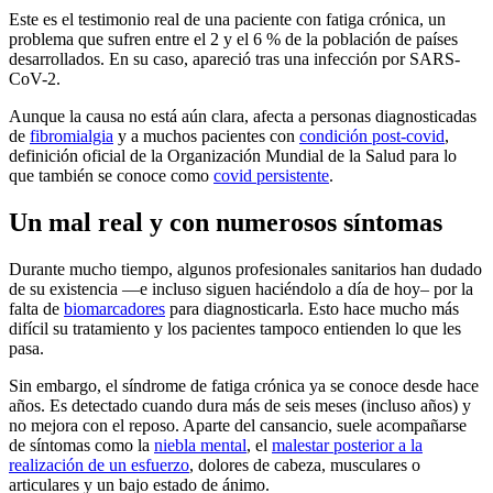
Este es el testimonio real de una paciente con fatiga crónica, un
problema que sufren entre el 2 y el 6 % de la población de países
desarrollados. En su caso, apareció tras una infección por SARS-
CoV-2.
Aunque la causa no está aún clara, afecta a personas diagnosticadas
de
fibromialgia
y a muchos pacientes con
condición post-covid
,
definición oficial de la Organización Mundial de la Salud para lo
que también se conoce como
covid persistente
.
Un mal real y con numerosos síntomas
Durante mucho tiempo, algunos profesionales sanitarios han dudado
de su existencia —e incluso siguen haciéndolo a día de hoy– por la
falta de
biomarcadores
para diagnosticarla. Esto hace mucho más
difícil su tratamiento y los pacientes tampoco entienden lo que les
pasa.
Sin embargo, el síndrome de fatiga crónica ya se conoce desde hace
años. Es detectado cuando dura más de seis meses (incluso años) y
no mejora con el reposo. Aparte del cansancio, suele acompañarse
de síntomas como la
niebla mental
, el
malestar posterior a la
realización de un esfuerzo
, dolores de cabeza, musculares o
articulares y un bajo estado de ánimo.