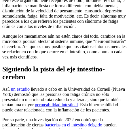
Pero este órgano no tiene receptores de dolor, no duele. Por tanto, la
inflamación se manifiesta de forma diferente: con niebla mental,
disminución de la velocidad de pensamiento, cansancio, depresión,
somnolencia, fatiga, falta de motivación, etc. Es decir, síntomas muy
parecidos a los que refieren los pacientes con síndrome de fatiga
crónica con altos niveles de inflamación.
Aunque los mecanismos aún no estén claros del todo, cambios en la
microbiota podrían afectar al sistema inmune, que “neuroinflamaría”
el cerebro. Así que es muy posible que los citados síntomas mentales
se relacionen con lo que ocurre en el intestino, como apuntan cada
vez más científicos.
Siguiendo la pista del eje intestino-
cerebro
Así,
un estudio
llevado a cabo en la Universidad de Cornell (Nueva
York) demostró que las personas con fatiga crónica no sólo
presentaban una microbiota reducida y alterada, sino que también
tenían una mayor
permeabilidad intestinal
. Esta hipermeabilidad
puede estar relacionada con la inflamación de los pacientes.
Por su parte, una investigación de 2022 encontró que la
proliferación de ciertas
bacterias en el intestino delgado
pueden