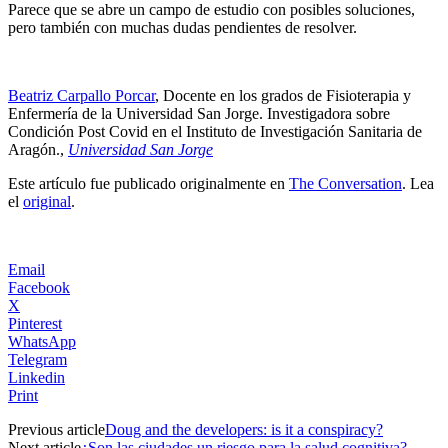
Parece que se abre un campo de estudio con posibles soluciones,
pero también con muchas dudas pendientes de resolver.
Beatriz Carpallo Porcar
, Docente en los grados de Fisioterapia y
Enfermería de la Universidad San Jorge. Investigadora sobre
Condición Post Covid en el Instituto de Investigación Sanitaria de
Aragón.,
Universidad San Jorge
Este artículo fue publicado originalmente en
The Conversation
. Lea
el
original
.
Email
Facebook
X
Pinterest
WhatsApp
Telegram
Linkedin
Print
Previous article
Doug and the developers: is it a conspiracy?
Next article
¿Son las ciudades un riesgo para la salud cognitiva?