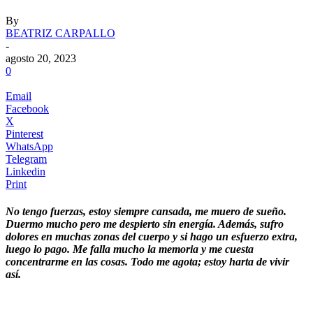
By
BEATRIZ CARPALLO
-
agosto 20, 2023
0
Email
Facebook
X
Pinterest
WhatsApp
Telegram
Linkedin
Print
No tengo fuerzas, estoy siempre cansada, me muero de sueño.
Duermo mucho pero me despierto sin energía. Además, sufro
dolores en muchas zonas del cuerpo y si hago un esfuerzo extra,
luego lo pago. Me falla mucho la memoria y me cuesta
concentrarme en las cosas. Todo me agota; estoy harta de vivir
así.
.