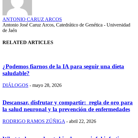
ANTONIO CARUZ ARCOS
Antonio José Caruz Arcos, Catedrático de Genética - Universidad
de Jaén
RELATED ARTICLES
¿Podemos fiarnos de la IA para seguir una dieta
saludable?
DIÁLOGOS
-
mayo 28, 2026
Descansar, disfrutar y compartir: regla de oro para
la salud neuronal y la prevención de enfermedades
RODRIGO RAMOS ZÚÑIGA
-
abril 22, 2026