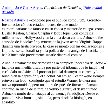
Antonio José Caruz Arcos
,
Catedrático de Genética,
Universidad
de Jaén
Roscoe Arbuckle
–conocido por el público como
Fatty
, Gordito–
fue un actor cómico estadounidense de cine mudo,
extraordinariamente famoso en su época y mentor de colegas como
Buster Keaton, Charlie Chaplin y Bob Hope. Con contratos
millonarios en Hollywood y en la cima de su carrera, Arbuckle fue
acusado de la violación y muerte de la joven actriz Virginia Rappe
durante una fiesta privada. El caso se montó con las declaraciones a
la prensa sensacionalista y a la policía de una amiga de la actriz que
había intentado previamente sacarle dinero al cómico.
Aunque finalmente fue demostrada la completa inocencia del actor –
incluida una inédita disculpa por parte del tribunal que lo juzgó–, el
escándalo mediático del proceso judicial destruyó su carrera y lo
hundió en la depresión y el alcohol. Su amigo Keaton –que siempre
estuvo a su lado– consiguió que el estudio Warner le diera una
nueva oportunidad, pero una hora después de firmar su flamante
contrato, la rueda de la fortuna volvió a girar y el desventurado
Arbuckle murió de un ataque al corazón. ¿Paradójico? Desde el
punto de vista humano, sin duda, pero desde la biología, en
absoluto.