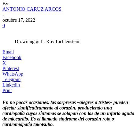
By
ANTONIO CARUZ ARCOS
-
octubre 17, 2022
0
Drowning girl - Roy Lichtenstein
Email
Facebook
X
Pinterest
WhatsApp
Telegram
Linkedin
Print
En no pocas ocasiones, las sorpresas –alegres o tristes– pueden
afectar significativamente al corazón, produciendo una
cardiopatía cuyos síntomas se solapan con los de un infarto agudo
de miocardio. Es el llamado síndrome del corazón roto o
cardiomiopatía takotsubo.
.