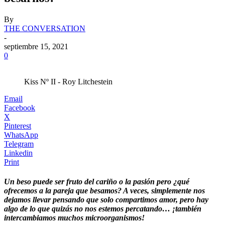
By
THE CONVERSATION
-
septiembre 15, 2021
0
Kiss Nº II - Roy Litchestein
Email
Facebook
X
Pinterest
WhatsApp
Telegram
Linkedin
Print
Un beso puede ser fruto del cariño o la pasión pero ¿qué
ofrecemos a la pareja que besamos? A veces, simplemente nos
dejamos llevar pensando que solo compartimos amor, pero hay
algo de lo que quizás no nos estemos percatando… ¡también
intercambiamos muchos microorganismos!
.