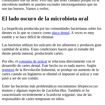
colonizasen tras un beso. Pero hay que tener cuidado porque en la
microbiota también se pueden esconder microorganismos que no
son tan buenos. Vamos a verlos.
El lado oscuro de la microbiota oral
La biopelícula producida por las comunidades bacterianas sobre los
dientes es lo que se conoce como
placa dental
. A veces es muy
estable y se hace difícil de eliminar.
Las bacterias utilizan los azúcares de los alimentos y producen gran
cantidad de ácidos. Estas condiciones hacen que el esmalte del
diente pierda mineral, produciendo caries.
Por ello, el
consumo de azúcar
se relaciona directamente con el
desarrollo de caries dental. Este hecho no es nada nuevo. Según
registros
de la Revolución Industrial, se produjo un aumento de la
caries cuando en Inglaterra se eliminó el impuesto al azúcar y este
pasó a ser de uso común.
Entre las bacterias más problemáticas encontramos
Streptococcus
mutans
y algunas especies de
Lactobacillus
. También se ha
caracterizado recientemente a
Scardovia wiggsiae
, una de las
responsables de caries tempranas en niños.