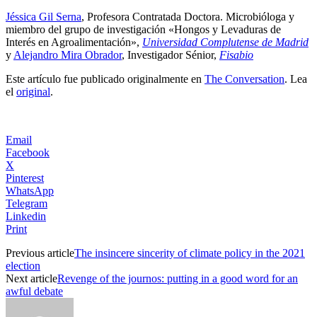
Jéssica Gil Serna
, Profesora Contratada Doctora. Microbióloga y
miembro del grupo de investigación «Hongos y Levaduras de
Interés en Agroalimentación»,
Universidad Complutense de Madrid
y
Alejandro Mira Obrador
, Investigador Sénior,
Fisabio
Este artículo fue publicado originalmente en
The Conversation
. Lea
el
original
.
Email
Facebook
X
Pinterest
WhatsApp
Telegram
Linkedin
Print
Previous article
The insincere sincerity of climate policy in the 2021
election
Next article
Revenge of the journos: putting in a good word for an
awful debate