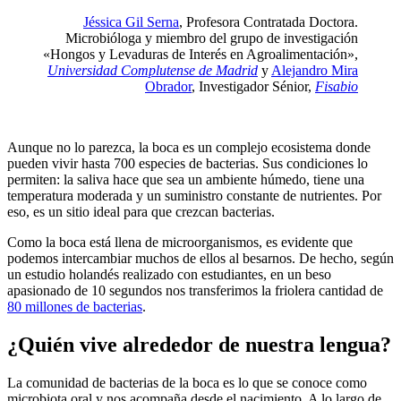
Jéssica Gil Serna
, Profesora Contratada Doctora.
Microbióloga y miembro del grupo de investigación
«Hongos y Levaduras de Interés en Agroalimentación»,
Universidad Complutense de Madrid
y
Alejandro Mira
Obrador
, Investigador Sénior,
Fisabio
Aunque no lo parezca, la boca es un complejo ecosistema donde
pueden vivir hasta 700 especies de bacterias. Sus condiciones lo
permiten: la saliva hace que sea un ambiente húmedo, tiene una
temperatura moderada y un suministro constante de nutrientes. Por
eso, es un sitio ideal para que crezcan bacterias.
Como la boca está llena de microorganismos, es evidente que
podemos intercambiar muchos de ellos al besarnos. De hecho, según
un estudio holandés realizado con estudiantes, en un beso
apasionado de 10 segundos nos transferimos la friolera cantidad de
80 millones de bacterias
.
¿Quién vive alrededor de nuestra lengua?
La comunidad de bacterias de la boca es lo que se conoce como
microbiota oral y nos acompaña desde el nacimiento. A lo largo de