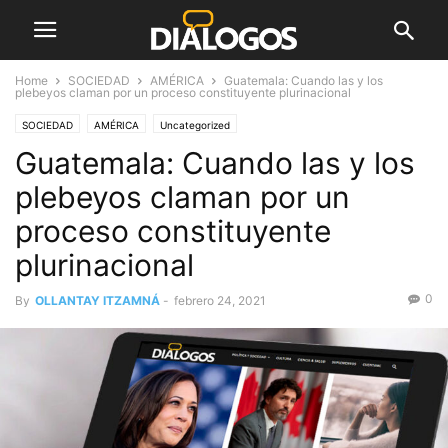
Home
SOCIEDAD
AMÉRICA
Guatemala: Cuando las y los
plebeyos claman por un proceso constituyente plurinacional
SOCIEDAD
AMÉRICA
Uncategorized
Guatemala: Cuando las y los
plebeyos claman por un
proceso constituyente
plurinacional
0
By
OLLANTAY ITZAMNÁ
-
febrero 24, 2021