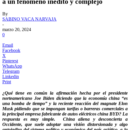
a un fenómeno inédito y complejo
By
SABINO VACA NARVAJA
-
marzo 20, 2024
0
Email
Facebook
X
Pinterest
WhatsApp
Telegram
Linkedin
Print
¿Qué tiene en común la afirmación hecha por el presidente
norteamericano Joe Biden diciendo que la economía china “es
una bomba de tiempo” y la reciente reacción del magnate Elon
Musk pidiendo que se impongan tarifas o barreras comerciales a
la principal empresa fabricante de autos eléctricos china BYD? La
respuesta es muy simple.
.
China aliena y desconcierta a
Occidente, que suele adoptar una visión distorsionada y algo
antojadiza del sistema político y económico del país asiático, a la