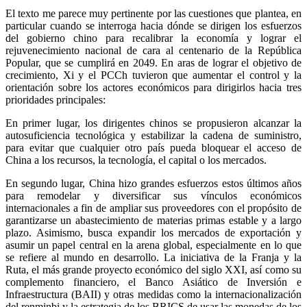
El texto me parece muy pertinente por las cuestiones que plantea, en
particular cuando se interroga hacia dónde se dirigen los esfuerzos
del gobierno chino para recalibrar la economía y lograr el
rejuvenecimiento nacional de cara al centenario de la República
Popular, que se cumplirá en 2049. En aras de lograr el objetivo de
crecimiento, Xi y el PCCh tuvieron que aumentar el control y la
orientación sobre los actores económicos para dirigirlos hacia tres
prioridades principales:
En primer lugar, los dirigentes chinos se propusieron alcanzar la
autosuficiencia tecnológica y estabilizar la cadena de suministro,
para evitar que cualquier otro país pueda bloquear el acceso de
China a los recursos, la tecnología, el capital o los mercados.
En segundo lugar, China hizo grandes esfuerzos estos últimos años
para remodelar y diversificar sus vínculos económicos
internacionales a fin de ampliar sus proveedores con el propósito de
garantizarse un abastecimiento de materias primas estable y a largo
plazo. Asimismo, busca expandir los mercados de exportación y
asumir un papel central en la arena global, especialmente en lo que
se refiere al mundo en desarrollo. La iniciativa de la Franja y la
Ruta, el más grande proyecto económico del siglo XXI, así como su
complemento financiero, el Banco Asiático de Inversión e
Infraestructura (BAII) y otras medidas como la internacionalización
del renminbi y la estrategia de los BRICS de usar las monedas de los