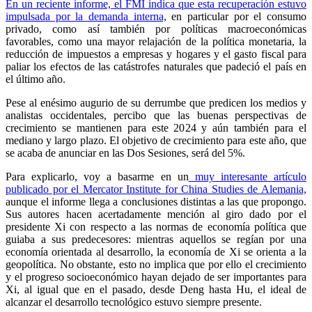
En un reciente informe, el FMI indica que esta recuperación estuvo
impulsada por la demanda interna,
en particular por el consumo
privado, como así también por políticas macroeconómicas
favorables, como una mayor relajación de la política monetaria, la
reducción de impuestos a empresas y hogares y el gasto fiscal para
paliar los efectos de las catástrofes naturales que padeció el país en
el último año.
Pese al enésimo augurio de su derrumbe que predicen los medios y
analistas occidentales, percibo que las buenas perspectivas de
crecimiento se mantienen para este 2024 y aún también para el
mediano y largo plazo. El objetivo de crecimiento para este año, que
se acaba de anunciar en las Dos Sesiones, será del 5%.
Para explicarlo, voy a basarme en un
muy interesante artículo
publicado por el Mercator Institute for China Studies de Alemania,
aunque el informe llega a conclusiones distintas a las que propongo.
Sus autores hacen acertadamente mención al giro dado por el
presidente Xi con respecto a las normas de economía política que
guiaba a sus predecesores: mientras aquellos se regían por una
economía orientada al desarrollo, la economía de Xi se orienta a la
geopolítica. No obstante, esto no implica que por ello el crecimiento
y el progreso socioeconómico hayan dejado de ser importantes para
Xi, al igual que en el pasado, desde Deng hasta Hu, el ideal de
alcanzar el desarrollo tecnológico estuvo siempre presente.