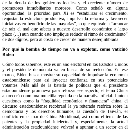
de la deuda de los gobiernos locales y el creciente número de
promotores inmobiliarios morosos. Como señaló en alguna
oportunidad, la prioridad para Xi es “estabilizar el crecimiento,
reajustar la estructura productiva, impulsar la reforma y favorecer
iniciativas en beneficio de las mayorías”, lo que equivale a “arrancar
de raíz el mal que afecta a nuestro desarrollo económico a largo
plazo (…) aun cuando esto implique reducir el ritmo de crecimiento”
de dos dígitos, pero al costo de crecer de manera desequilibrada.
Por qué la bomba de tiempo no va a explotar, como vaticinó
Biden
Cómo todos sabemos, este es un año electoral en los Estados Unidos
y el presidente demócrata va en busca de su reelección. En ese
marco, Biden busca mostrar su capacidad de impulsar la economía
estadounidense para así inyectar confianza en sus potenciales
votantes. Más allá de la batería de políticas que el presidente
estadounidense promueva para reforzar ese aspecto, el tema China
aparecerá como una muletilla repetida en la narrativa oficial. Junto a
cuestiones como la “fragilidad económica y financiera” china, el
discurso estadounidense recobrará la ya reiterada retórica sobre la
democracia y los derechos humanos, la cuestión de Taiwán, el
conflicto en el mar de China Meridional, así como el tema de las
patentes y la propiedad intelectual y, especialmente, la actual
administración estadounidense volverá a apuntar a un sector en el