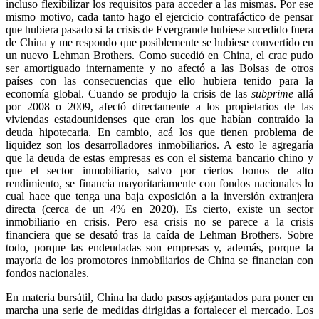
incluso flexibilizar los requisitos para acceder a las mismas. Por ese
mismo motivo, cada tanto hago el ejercicio contrafáctico de pensar
que hubiera pasado si la crisis de Evergrande hubiese sucedido fuera
de China y me respondo que posiblemente se hubiese convertido en
un nuevo Lehman Brothers. Como sucedió en China, el crac pudo
ser amortiguado internamente y no afectó a las Bolsas de otros
países con las consecuencias que ello hubiera tenido para la
economía global. Cuando se produjo la crisis de las
subprime
allá
por 2008 o 2009, afectó directamente a los propietarios de las
viviendas estadounidenses que eran los que habían contraído la
deuda hipotecaria. En cambio, acá los que tienen problema de
liquidez son los desarrolladores inmobiliarios. A esto le agregaría
que la deuda de estas empresas es con el sistema bancario chino y
que el sector inmobiliario, salvo por ciertos bonos de alto
rendimiento, se financia mayoritariamente con fondos nacionales lo
cual hace que tenga una baja exposición a la inversión extranjera
directa (cerca de un 4% en 2020). Es cierto, existe un sector
inmobiliario en crisis. Pero esa crisis no se parece a la crisis
financiera que se desató tras la caída de Lehman Brothers. Sobre
todo, porque las endeudadas son empresas y, además, porque la
mayoría de los promotores inmobiliarios de China se financian con
fondos nacionales.
En materia bursátil, China ha dado pasos agigantados para poner en
marcha una serie de medidas dirigidas a fortalecer el mercado. Los