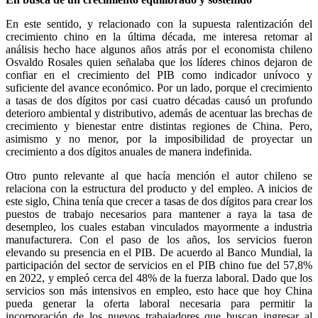
En este sentido, y relacionado con la supuesta ralentización del
crecimiento chino en la última década, me interesa retomar al
análisis hecho hace algunos años atrás por el economista chileno
Osvaldo Rosales quien señalaba que los líderes chinos dejaron de
confiar en el crecimiento del PIB como indicador unívoco y
suficiente del avance económico. Por un lado, porque el crecimiento
a tasas de dos dígitos por casi cuatro décadas causó un profundo
deterioro ambiental y distributivo, además de acentuar las brechas de
crecimiento y bienestar entre distintas regiones de China. Pero,
asimismo y no menor, por la imposibilidad de proyectar un
crecimiento a dos dígitos anuales de manera indefinida.
Otro punto relevante al que hacía mención el autor chileno se
relaciona con la estructura del producto y del empleo. A inicios de
este siglo, China tenía que crecer a tasas de dos dígitos para crear los
puestos de trabajo necesarios para mantener a raya la tasa de
desempleo, los cuales estaban vinculados mayormente a industria
manufacturera. Con el paso de los años, los servicios fueron
elevando su presencia en el PIB. De acuerdo al Banco Mundial, la
participación del sector de servicios en el PIB chino fue del 57,8%
en 2022, y empleó cerca del 48% de la fuerza laboral. Dado que los
servicios son más intensivos en empleo, esto hace que hoy China
pueda generar la oferta laboral necesaria para permitir la
incorporación de los nuevos trabajadores que buscan ingresar al