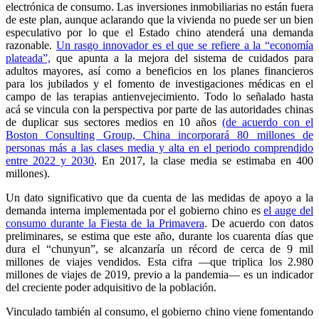
electrónica de consumo. Las inversiones inmobiliarias no están fuera
de este plan, aunque aclarando que la vivienda no puede ser un bien
especulativo por lo que el Estado chino atenderá una demanda
razonable.
Un rasgo innovador es el que se refiere a la “economía
plateada”,
que apunta a la mejora del sistema de cuidados para
adultos mayores, así como a beneficios en los planes financieros
para los jubilados y el fomento de investigaciones médicas en el
campo de las terapias antienvejecimiento. Todo lo señalado hasta
acá se vincula con la perspectiva por parte de las autoridades chinas
de duplicar sus sectores medios en 10 años
(de acuerdo con el
Boston Consulting Group, China incorporará 80 millones de
personas más a las clases media y alta en el periodo comprendido
entre 2022 y 2030
. En 2017, la clase media se estimaba en 400
millones).
Un dato significativo que da cuenta de las medidas de apoyo a la
demanda interna implementada por el gobierno chino es
el auge del
consumo durante la Fiesta de la Primavera
. De acuerdo con datos
preliminares, se estima que este año, durante los cuarenta días que
dura el “chunyun”, se alcanzaría un récord de cerca de 9 mil
millones de viajes vendidos. Esta cifra —que triplica los 2.980
millones de viajes de 2019, previo a la pandemia— es un indicador
del creciente poder adquisitivo de la población.
Vinculado también al consumo, el gobierno chino viene fomentando