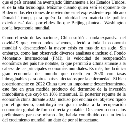
que el país oriental ha aventajado últimamente a los Estados Unidos,
el de la alta tecnología. Máxime cuando quien será el oponente de
Biden en las elecciones de noviembre es el expresidente republicano
Donald Trump, para quién la prioridad en materia de política
exterior está dada por el desafío que Beijing plantea a Washington
por la hegemonía mundial.
Como el resto de las naciones, China sufrió la onda expansiva del
covid-19 que, como todos sabemos, afectó a toda la economía
mundial y desencadenó la mayor crisis en más de un siglo. Sin
embargo, como han observado diversos analistas e incluso el Fondo
Monetario Internacional (FMI), la velocidad de recuperación
económica del país fue notable, lo que permitió a China situarse a la
cabeza de las principales economías mundiales. Es más, fue la única
gran economía del mundo que creció en 2020 con tasas
inimaginables para otros países afectados por la enfermedad. Si bien
posteriormente en 2022 China tuvo un importante desaceleramiento,
este fue en gran medida producto del derrumbe de la inversión
inmobiliaria que cayó un 10% interanual. El posterior repunte de la
economía china durante 2023, incluso por encima del objetivo fijado
por el gobierno, contribuyó en gran medida a la recuperación
económica global de forma directa y notable. De acuerdo con datos
preliminares para ese mismo año, habría contribuido con un tercio
del crecimiento mundial, un dato de por sí impactante.