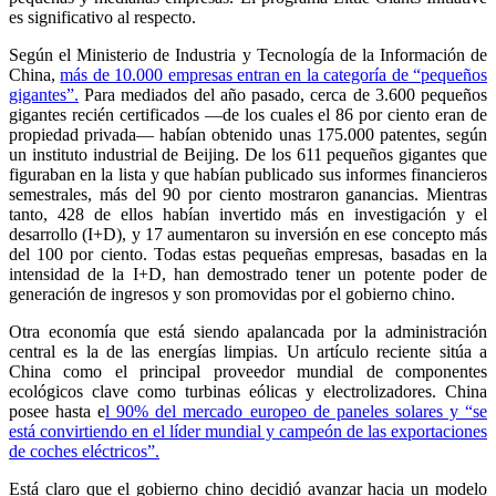
es significativo al respecto.
Según el Ministerio de Industria y Tecnología de la Información de
China,
más de 10.000 empresas entran en la categoría de “pequeños
gigantes”.
Para mediados del año pasado, cerca de 3.600 pequeños
gigantes recién certificados —de los cuales el 86 por ciento eran de
propiedad privada— habían obtenido unas 175.000 patentes, según
un instituto industrial de Beijing. De los 611 pequeños gigantes que
figuraban en la lista y que habían publicado sus informes financieros
semestrales, más del 90 por ciento mostraron ganancias. Mientras
tanto, 428 de ellos habían invertido más en investigación y el
desarrollo (I+D), y 17 aumentaron su inversión en ese concepto más
del 100 por ciento. Todas estas pequeñas empresas, basadas en la
intensidad de la I+D, han demostrado tener un potente poder de
generación de ingresos y son promovidas por el gobierno chino.
Otra economía que está siendo apalancada por la administración
central es la de las energías limpias. Un artículo reciente sitúa a
China como el principal proveedor mundial de componentes
ecológicos clave como turbinas eólicas y electrolizadores. China
posee hasta e
l 90% del mercado europeo de paneles solares y “se
está convirtiendo en el líder mundial y campeón de las exportaciones
de coches eléctricos”.
Está claro que el gobierno chino decidió avanzar hacia un modelo