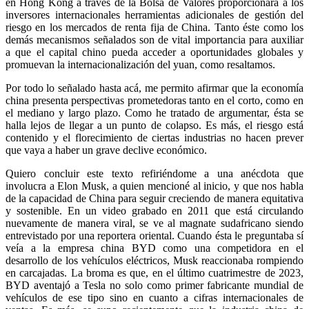
en Hong Kong a través de la Bolsa de Valores proporcionará a los
inversores internacionales herramientas adicionales de gestión del
riesgo en los mercados de renta fija de China. Tanto éste como los
demás mecanismos señalados son de vital importancia para auxiliar
a que el capital chino pueda acceder a oportunidades globales y
promuevan la internacionalización del yuan, como resaltamos.
Por todo lo señalado hasta acá, me permito afirmar que la economía
china presenta perspectivas prometedoras tanto en el corto, como en
el mediano y largo plazo. Como he tratado de argumentar, ésta se
halla lejos de llegar a un punto de colapso. Es más, el riesgo está
contenido y el florecimiento de ciertas industrias no hacen prever
que vaya a haber un grave declive económico.
Quiero concluir este texto refiriéndome a una anécdota que
involucra a Elon Musk, a quien mencioné al inicio, y que nos habla
de la capacidad de China para seguir creciendo de manera equitativa
y sostenible. En un video grabado en 2011 que está circulando
nuevamente de manera viral, se ve al magnate sudafricano siendo
entrevistado por una reportera oriental. Cuando ésta le preguntaba sí
veía a la empresa china BYD como una competidora en el
desarrollo de los vehículos eléctricos, Musk reaccionaba rompiendo
en carcajadas. La broma es que, en el último cuatrimestre de 2023,
BYD aventajó a Tesla no solo como primer fabricante mundial de
vehículos de ese tipo sino en cuanto a cifras internacionales de