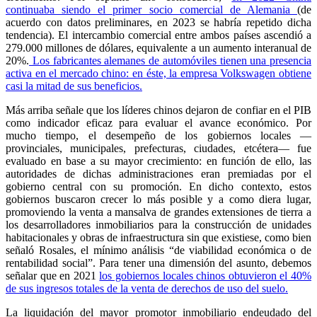
continuaba siendo el primer socio comercial de Alemania
(de
acuerdo con datos preliminares, en 2023 se habría repetido dicha
tendencia). El intercambio comercial entre ambos países ascendió a
279.000 millones de dólares, equivalente a un aumento interanual de
20%.
Los fabricantes alemanes de automóviles tienen una presencia
activa en el mercado chino: en éste, la empresa Volkswagen obtiene
casi la mitad de sus beneficios.
Más arriba señale que los líderes chinos dejaron de confiar en el PIB
como indicador eficaz para evaluar el avance económico. Por
mucho tiempo, el desempeño de los gobiernos locales —
provinciales, municipales, prefecturas, ciudades, etcétera— fue
evaluado en base a su mayor crecimiento: en función de ello, las
autoridades de dichas administraciones eran premiadas por el
gobierno central con su promoción. En dicho contexto, estos
gobiernos buscaron crecer lo más posible y a como diera lugar,
promoviendo la venta a mansalva de grandes extensiones de tierra a
los desarrolladores inmobiliarios para la construcción de unidades
habitacionales y obras de infraestructura sin que existiese, como bien
señaló Rosales, el mínimo análisis “de viabilidad económica o de
rentabilidad social”. Para tener una dimensión del asunto, debemos
señalar que en 2021
los gobiernos locales chinos obtuvieron el 40%
de sus ingresos totales de la venta de derechos de uso del suelo.
La liquidación del mayor promotor inmobiliario endeudado del