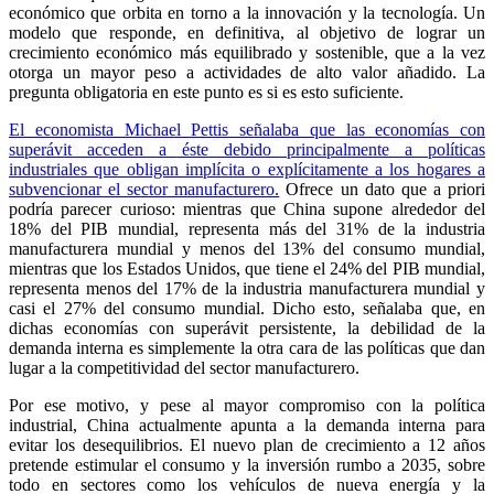
económico que orbita en torno a la innovación y la tecnología. Un
modelo que responde, en definitiva, al objetivo de lograr un
crecimiento económico más equilibrado y sostenible, que a la vez
otorga un mayor peso a actividades de alto valor añadido. La
pregunta obligatoria en este punto es si es esto suficiente.
El economista Michael Pettis señalaba que las economías con
superávit acceden a éste debido principalmente a políticas
industriales que obligan implícita o explícitamente a los hogares a
subvencionar el sector manufacturero.
Ofrece un dato que a priori
podría parecer curioso: mientras que China supone alrededor del
18% del PIB mundial, representa más del 31% de la industria
manufacturera mundial y menos del 13% del consumo mundial,
mientras que los Estados Unidos, que tiene el 24% del PIB mundial,
representa menos del 17% de la industria manufacturera mundial y
casi el 27% del consumo mundial. Dicho esto, señalaba que, en
dichas economías con superávit persistente, la debilidad de la
demanda interna es simplemente la otra cara de las políticas que dan
lugar a la competitividad del sector manufacturero.
Por ese motivo, y pese al mayor compromiso con la política
industrial, China actualmente apunta a la demanda interna para
evitar los desequilibrios. El nuevo plan de crecimiento a 12 años
pretende estimular el consumo y la inversión rumbo a 2035, sobre
todo en sectores como los vehículos de nueva energía y la