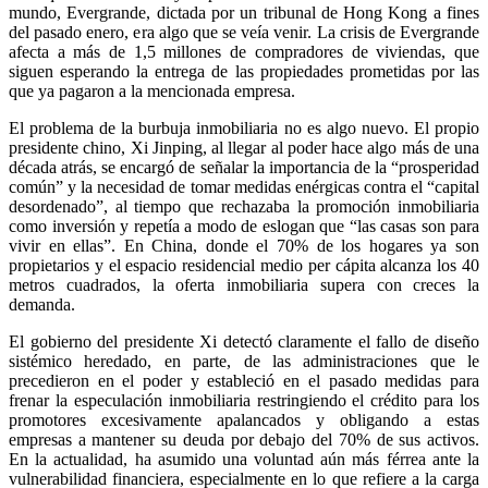
mundo, Evergrande, dictada por un tribunal de Hong Kong a fines
del pasado enero, era algo que se veía venir. La crisis de Evergrande
afecta a más de 1,5 millones de compradores de viviendas, que
siguen esperando la entrega de las propiedades prometidas por las
que ya pagaron a la mencionada empresa.
El problema de la burbuja inmobiliaria no es algo nuevo. El propio
presidente chino, Xi Jinping, al llegar al poder hace algo más de una
década atrás, se encargó de señalar la importancia de la “prosperidad
común” y la necesidad de tomar medidas enérgicas contra el “capital
desordenado”, al tiempo que rechazaba la promoción inmobiliaria
como inversión y repetía a modo de eslogan que “las casas son para
vivir en ellas”. En China, donde el 70% de los hogares ya son
propietarios y el espacio residencial medio per cápita alcanza los 40
metros cuadrados, la oferta inmobiliaria supera con creces la
demanda.
El gobierno del presidente Xi detectó claramente el fallo de diseño
sistémico heredado, en parte, de las administraciones que le
precedieron en el poder y estableció en el pasado medidas para
frenar la especulación inmobiliaria restringiendo el crédito para los
promotores excesivamente apalancados y obligando a estas
empresas a mantener su deuda por debajo del 70% de sus activos.
En la actualidad, ha asumido una voluntad aún más férrea ante la
vulnerabilidad financiera, especialmente en lo que refiere a la carga