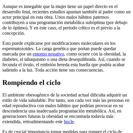
Aunque es innegable que la mujer tiene un papel directo en el
desarrollo fetal, recientes estudios apuntan también al padre como un
actor principal en esta obra. Unos malos hábitos paternos
contribuyen a una programación metabólica subóptima (por debajo
de lo óptimo). Y en este caso, el periodo crítico es el previo a la
concepción.
Esto puede explicarse por modificaciones moleculares en los
espermatozoides. La carga genética que portan puede quedar
marcada por un
entorno negativo
, como ocurre con la obesidad, la
diabetes, el tabaquismo o una dieta desequilibrada. Así, cuando se
fecunda el óvulo, el embrión hereda esta huella que podría acabar
saliendo a la luz. Toda acción tiene sus consecuencias.
Rompiendo el ciclo
El ambiente obesogénico de la sociedad actual dificulta adquirir un
estilo de vida saludable. Por tanto, son cada vez más las personas en
edad reproductiva con malos hábitos que podrían provocar en su
descendencia una inadecuada programación metabólica. Así, en
generaciones futuras la obesidad se encontraría todavía más
extendida, retroalimentando este
bucle
.
Es de crucial importancia tomar medidas para romper el ciclo de