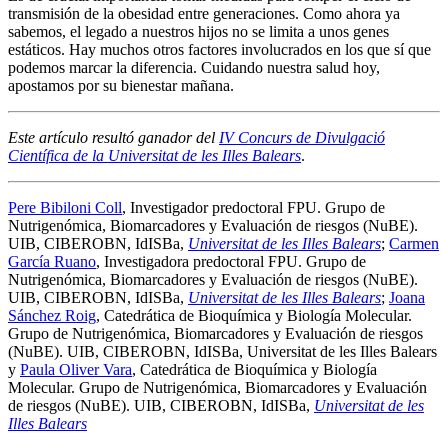
transmisión de la obesidad entre generaciones. Como ahora ya
sabemos, el legado a nuestros hijos no se limita a unos genes
estáticos. Hay muchos otros factores involucrados en los que sí que
podemos marcar la diferencia. Cuidando nuestra salud hoy,
apostamos por su bienestar mañana.
Este artículo resultó ganador del
IV Concurs de Divulgació
Científica de la Universitat de les Illes Balears
.
Pere Bibiloni Coll
, Investigador predoctoral FPU. Grupo de
Nutrigenómica, Biomarcadores y Evaluación de riesgos (NuBE).
UIB, CIBEROBN, IdISBa,
Universitat de les Illes Balears
;
Carmen
García Ruano
, Investigadora predoctoral FPU. Grupo de
Nutrigenómica, Biomarcadores y Evaluación de riesgos (NuBE).
UIB, CIBEROBN, IdISBa,
Universitat de les Illes Balears
;
Joana
Sánchez Roig
, Catedrática de Bioquímica y Biología Molecular.
Grupo de Nutrigenómica, Biomarcadores y Evaluación de riesgos
(NuBE). UIB, CIBEROBN, IdISBa, Universitat de les Illes Balears
y
Paula Oliver Vara
, Catedrática de Bioquímica y Biología
Molecular. Grupo de Nutrigenómica, Biomarcadores y Evaluación
de riesgos (NuBE). UIB, CIBEROBN, IdISBa,
Universitat de les
Illes Balears