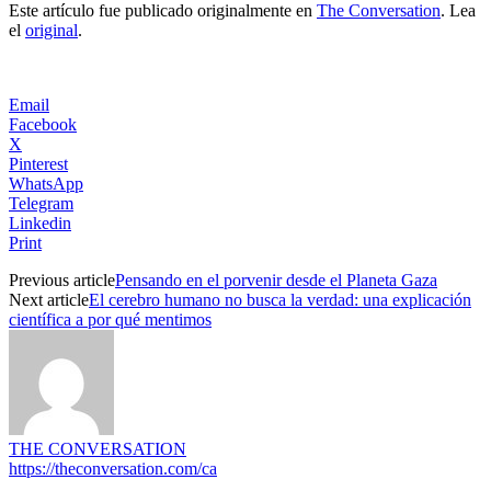
Este artículo fue publicado originalmente en
The Conversation
. Lea
el
original
.
Email
Facebook
X
Pinterest
WhatsApp
Telegram
Linkedin
Print
Previous article
Pensando en el porvenir desde el Planeta Gaza
Next article
El cerebro humano no busca la verdad: una explicación
científica a por qué mentimos
THE CONVERSATION
https://theconversation.com/ca