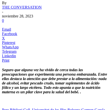
By
THE CONVERSATION
-
noviembre 28, 2023
0
Email
Facebook
X
Pinterest
WhatsApp
Telegram
Linkedin
Print
Seguro que alguna vez ha vivido de cerca todas las
preocupaciones que experimenta una persona embarazada. Entre
ellas destaca la atención que debe prestar a la alimentación: nada
de alcohol, evitar pescado crudo, tomar suplementos de ácido
fólico y un largo etcétera. Todo esto apunta a que la nutrición
materna es un pilar clave para la salud del bebé. .
Pere Bibiloni Coll
,
Universitat de les Illes Balears
;
Carmen García