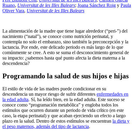
Ruano
,
Universitat de les Illes Balears
;
Joana Sánchez Roig
y
Paula
Oliver Vara
,
Universitat de les Illes Balears
La alimentación de la madre que tiene lugar alrededor (“peri-”) del
nacimiento (“natal”), se conoce como nutrición perinatal, y
contempla no solo el embarazo, sino también la preconcepción y la
lactancia. Por ende, este delicado periodo es más largo de lo que
comúnmente se cree. A esto se suma el desconocimiento general de
su impacto: ¿sabemos hasta qué punto afecta la dieta materna a la
descendencia?
Programando la salud de sus hijos e hijas
El estilo de vida de las madres puede condicionar en su
descendencia un mayor riesgo de sufrir diferentes
enfermedades en
la edad adulta
. Sí, ha leído bien, en la edad adulta. Este suceso se
conoce como “programación metabólica” y engloba todos los
estímulos que ocurren durante un periodo de vida crítico (en este
caso, la etapa perinatal) y que acaban ejerciendo un efecto a largo
plazo en la salud. Dentro de estos estímulos se encuentran
la dieta y
el peso maternos, además del tipo de lactancia
.