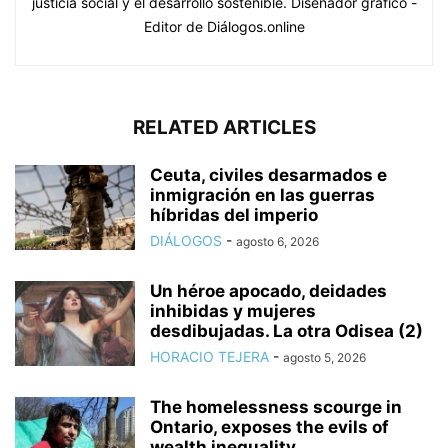
justicia social y el desarrollo sostenible. Diseñador gráfico -
Editor de Diálogos.online
RELATED ARTICLES
Ceuta, civiles desarmados e
inmigración en las guerras
híbridas del imperio
DIÁLOGOS
-
agosto 6, 2026
Un héroe apocado, deidades
inhibidas y mujeres
desdibujadas. La otra Odisea (2)
HORACIO TEJERA
-
agosto 5, 2026
The homelessness scourge in
Ontario, exposes the evils of
wealth inequality