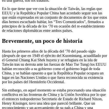
en una guerra, son los tratados.
En lo que tiene que ver con la situación de Taiwán, las reglas que
EEUU y la República Popular China han acordado seguir son las
que están expresadas en un conjunto de documentos de los que estos
días hemos escuchado hablar, los “Tres Comunicados”, firmados a
principios de la década de los ‘70 en ocasión del re-establecimiento
de relaciones diplomáticas entre ambos países.
Brevemente, un poco de historia
Hasta los primeros años de la década del ’70 del pasado siglo
(después de que en 1949 el ejército del Kuomintang, acuadillado por
el General Chiang Kai Shek huyera y se refugiara en la isla de
Taiwán tras su derrota ante las fuerzas de Mao Tse Tung) los EEUU
habían reconocido a su gobierno como el gobierno legal de toda
China, y se habían opuesto a que la República Popular ocupara un
lugar en las Naciones Unidas o que fuera reconocida su existencia
por los países del Hemisferio Occidental.
Sin embargo, en aquel momento se estaba procesando una situación
conflictiva en las fronteras de China y la Unión Soviética por lo que
el entonces todopoderoso Secretario de Estado de Richard Nixon,
Henry Kissinger, tuvo una idea que pareció brillante. Que un
reconocimiento y un acercamiento de su país a China y una