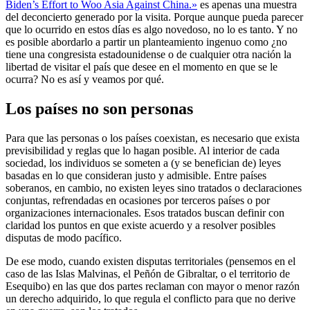
Biden’s Effort to Woo Asia Against China.»
es apenas una muestra
del deconcierto generado por la visita. Porque aunque pueda parecer
que lo ocurrido en estos días es algo novedoso, no lo es tanto. Y no
es posible abordarlo a partir un planteamiento ingenuo como ¿no
tiene una congresista estadounidense o de cualquier otra nación la
libertad de visitar el país que desee en el momento en que se le
ocurra? No es así y veamos por qué.
Los países no son personas
Para que las personas o los países coexistan, es necesario que exista
previsibilidad y reglas que lo hagan posible. Al interior de cada
sociedad, los individuos se someten a (y se benefician de) leyes
basadas en lo que consideran justo y admisible. Entre países
soberanos, en cambio, no existen leyes sino tratados o declaraciones
conjuntas, refrendadas en ocasiones por terceros países o por
organizaciones internacionales. Esos tratados buscan definir con
claridad los puntos en que existe acuerdo y a resolver posibles
disputas de modo pacífico.
De ese modo, cuando existen disputas territoriales (pensemos en el
caso de las Islas Malvinas, el Peñón de Gibraltar, o el territorio de
Esequibo) en las que dos partes reclaman con mayor o menor razón
un derecho adquirido, lo que regula el conflicto para que no derive