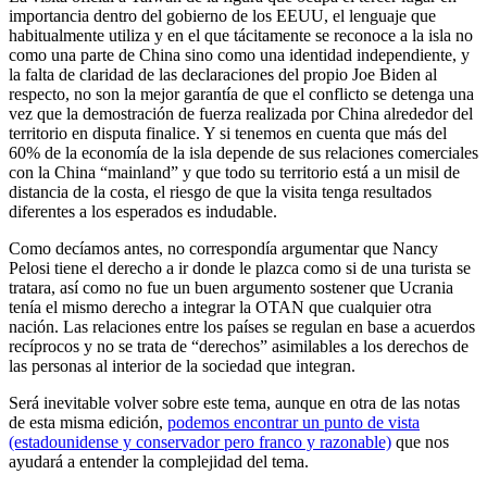
importancia dentro del gobierno de los EEUU, el lenguaje que
habitualmente utiliza y en el que tácitamente se reconoce a la isla no
como una parte de China sino como una identidad independiente, y
la falta de claridad de las declaraciones del propio Joe Biden al
respecto, no son la mejor garantía de que el conflicto se detenga una
vez que la demostración de fuerza realizada por China alrededor del
territorio en disputa finalice. Y si tenemos en cuenta que más del
60% de la economía de la isla depende de sus relaciones comerciales
con la China “mainland” y que todo su territorio está a un misil de
distancia de la costa, el riesgo de que la visita tenga resultados
diferentes a los esperados es indudable.
Como decíamos antes, no correspondía argumentar que Nancy
Pelosi tiene el derecho a ir donde le plazca como si de una turista se
tratara, así como no fue un buen argumento sostener que Ucrania
tenía el mismo derecho a integrar la OTAN que cualquier otra
nación. Las relaciones entre los países se regulan en base a acuerdos
recíprocos y no se trata de “derechos” asimilables a los derechos de
las personas al interior de la sociedad que integran.
Será inevitable volver sobre este tema, aunque en otra de las notas
de esta misma edición,
podemos encontrar un punto de vista
(estadounidense y conservador pero franco y razonable)
que nos
ayudará a entender la complejidad del tema.