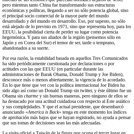
pero mientras tanto China fue transformando sus estructuras
económicas y políticas, llegando a ser no sólo potencia global, sino
el principal socio comercial de la mayor parte del mundo
desarrollado y del mundo en desarrollo. Eso, por supesto, no sólo
está alejado de lo previsto en 1971, sino que representa hoy, para los
EEUU, la posibilidad cierta de perder su lugar como potencia
hegemónica. Y para sus aliados de la región (pensemos sólo en
Japón y en Corea del Sur) el temor de ser, tarde o temprano,
abandonados a su suerte.
Por esa razón, la estabilidad basada en aquellos Tres Comunicados
ha sido periódicamente cuestionada por declaraciones o por
actitudes con las que EEUU (en particular durante las
administraciones de Barak Obama, Donald Trump y Joe Biden),
desconoce más o menos abiertamente, la vigencia de lo acordado.
En lo que tiene que ver con la política internacional Joe Biden ha
sido algo así como un Donald Trump sin twitter, y éste último fue un
Obama sin
charme
y sin buenas maneras, pero ninguno de ellos se
ha destacado por una actitud cuidadosa con respecto al Este asiático
y sus complejidades. Y que el actual presidente, que desembarcó
anunciando «
America is Back
» tenga en este momento los índices
de aprobación más bajos que se hayan registrado, no ayuda a pensar
que sus tomas de decisiones sean las más adecuadas.
La visita oficial a Taiwán de la figura que ocupa el tercer lugar en