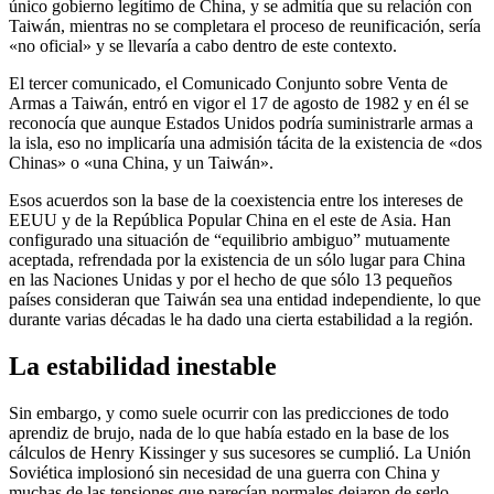
único gobierno legítimo de China, y se admitía que su relación con
Taiwán, mientras no se completara el proceso de reunificación, sería
«no oficial» y se llevaría a cabo dentro de este contexto.
El tercer comunicado, el Comunicado Conjunto sobre Venta de
Armas a Taiwán, entró en vigor el 17 de agosto de 1982 y en él se
reconocía que aunque Estados Unidos podría suministrarle armas a
la isla, eso no implicaría una admisión tácita de la existencia de «dos
Chinas» o «una China, y un Taiwán».
Esos acuerdos son la base de la coexistencia entre los intereses de
EEUU y de la República Popular China en el este de Asia. Han
configurado una situación de “equilibrio ambiguo” mutuamente
aceptada, refrendada por la existencia de un sólo lugar para China
en las Naciones Unidas y por el hecho de que sólo 13 pequeños
países consideran que Taiwán sea una entidad independiente, lo que
durante varias décadas le ha dado una cierta estabilidad a la región.
La estabilidad inestable
Sin embargo, y como suele ocurrir con las predicciones de todo
aprendiz de brujo, nada de lo que había estado en la base de los
cálculos de Henry Kissinger y sus sucesores se cumplió. La Unión
Soviética implosionó sin necesidad de una guerra con China y
muchas de las tensiones que parecían normales dejaron de serlo,