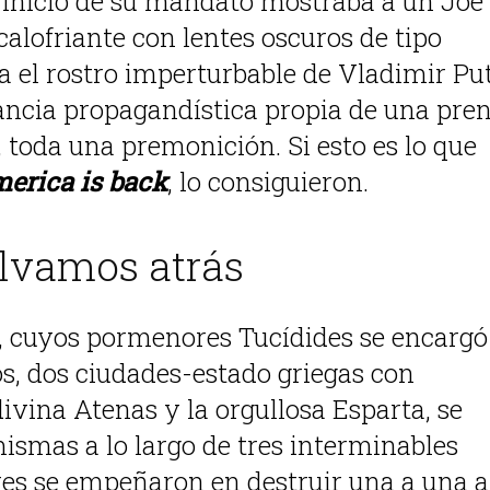
 inicio de su mandato mostraba a un Joe
alofriante con lentes oscuros de tipo
aba el rostro imperturbable de Vladimir Pu
ancia propagandística propia de una pre
 toda una premonición. Si esto es lo que
erica is back
, lo consiguieron.
olvamos atrás
, cuyos pormenores Tucídides se encargó
os, dos ciudades-estado griegas con
divina Atenas y la orgullosa Esparta, se
mismas a lo largo de tres interminables
es se empeñaron en destruir una a una a