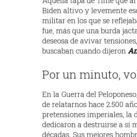
Aquella tapa de Time que al
Biden altivo y levemente esc
militar en los que se reflej
fue, más que una burda jact
deseosa de avivar tensiones,
buscaban cuando dijeron
Am
Por un minuto, v
En la Guerra del Peloponeso
de relatarnos hace 2.500 añ
pretensiones imperiales, la 
dedicaron a destruirse a sí 
décadas. Sus mejores hombr