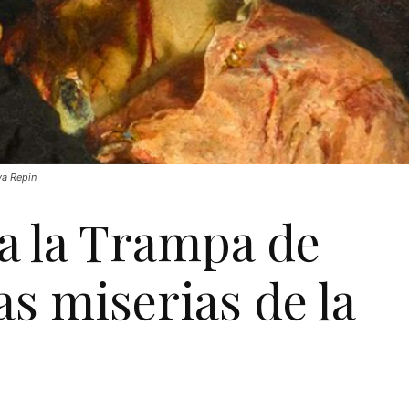
ya Repin
 a la Trampa de
as miserias de la