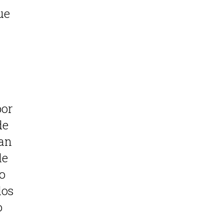
ue
a
por
de
han
le
o
los
o