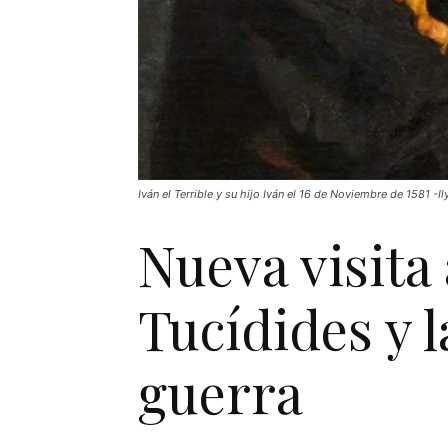
Iván el Terrible y su hijo Iván el 16 de Noviembre de 1581 -Il
Nueva visita
Tucídides y l
guerra