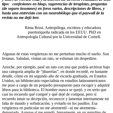
tipo:
.
confesiones en blogs, sugerencias de terapistas, preguntas
(de seguro insomnes) en foros varios, descripciones de libros, y
hasta una entrevista con un neurobiólogo que el paywall de la
revista no me dejó leer.
Rima Brusi. Antropóloga, escritora y educadora
puertoriqueña radicada en los EEUU. PhD en
Antropología Cultural por la Universidad de Cornell.
Algunas de estas vergüenzas no me perturban mucho el sueño. Son
livianas. Saludan, visitan un rato, se esfuman sin despedirse.
Anoche, por ejemplo, pasé un rato con una que podría archivar bajo
una categoría amplia de “jibarerías”, en donde recordé, en bastante
detalle, cómo en mi segundo año de escuela graduada, en Estados
Unidos, un bibliotecario especialista en estudios latinoamericanos
me puso a cargo de un pequeño presupuesto para escoger y adquirir
libros para la biblioteca. El hombre nunca se quejó, y en serio que
casi no recuerdo qué compré y qué dejé de comprar, pero sí
recuerdo intuir su decepción, reconocer y lamentar internamente mi
falta de mundo y sofisticación, y evitarlo en los pasillos. Esa
vergüenza en particular no me atormentó –ni me atormenta–
demasiado. Aunque sí me enredó, brevemente, en un remolino de