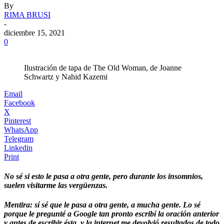
By
RIMA BRUSI
-
diciembre 15, 2021
0
Ilustración de tapa de The Old Woman, de Joanne
Schwartz y Nahid Kazemi
Email
Facebook
X
Pinterest
WhatsApp
Telegram
Linkedin
Print
No sé si esto le pasa a otra gente, pero durante los insomnios,
suelen visitarme las vergüenzas.
Mentira: sí sé que le pasa a otra gente, a mucha gente. Lo sé
porque le pregunté a Google tan pronto escribí la oración anterior
y antes de escribir ésta, y la internet me devolvió resultados de todo