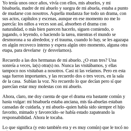
Yo tenía unos once años, vivía con ellos, mis abuelos, y mi
bisabuela, madre de mi abuelo y suegra de mi abuela, estaba a punto
de mudarse con nosotros. Aquella mudanza fue todo un drama, con
sus actos, capítulos y escenas, aunque en ese momento no me lo
parecía: los niños a veces son así, absorben el drama con
naturalidad, o más bien parecen hacerlo, siguen comiendo, o
jugando, o leyendo, o haciendo la tarea, mientras el mundo se
desmorona a su alrededor, y el trauma, cuando lo hay, se les agazapa
en algún recoveco interno y espera algún otro momento, alguna otra
etapa, para develarse (y desvelarnos).
Recuerdo a las dos hermanas de mi abuelo. ¿O eran tres? Una
sonreía a veces, la(s) otra(s) no. Nunca las visitábamos, y ellas
tampoco nos visitaban a nosotros. Casi ni las veíamos. Pero en esta
saga fueron importantes, y las recuerdo dos o tres veces, en la sala
de la casa. Subían la voz. No recuerdo lo que decían pero sí que
parecían estar muy molestas con mi abuelo.
Ahora, claro, me doy cuenta de que el drama era bastante común y
hasta vulgar: mi bisabuela estaba anciana, mis tía-abuelas estaban
cansadas de cuidarla, y mi abuelo–quien había sido siempre el hijo
favorito, mimado y favorecido–se había estado zapateando la
responsabilidad. Ahora le tocaba.
Lo que significa (y esto también era y es muy común) que le tocó no