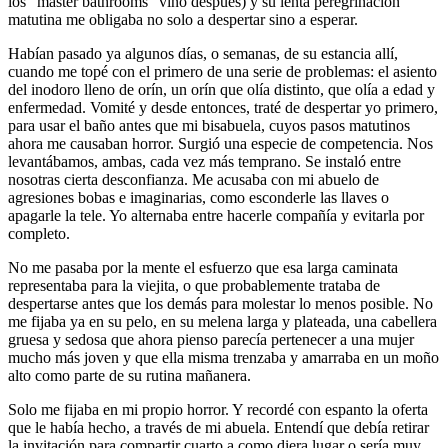
los “master bathrooms” vino después) y su lenta peregrinación
matutina me obligaba no solo a despertar sino a esperar.
Habían pasado ya algunos días, o semanas, de su estancia allí,
cuando me topé con el primero de una serie de problemas: el asiento
del inodoro lleno de orín, un orín que olía distinto, que olía a edad y
enfermedad. Vomité y desde entonces, traté de despertar yo primero,
para usar el baño antes que mi bisabuela, cuyos pasos matutinos
ahora me causaban horror. Surgió una especie de competencia. Nos
levantábamos, ambas, cada vez más temprano. Se instaló entre
nosotras cierta desconfianza. Me acusaba con mi abuelo de
agresiones bobas e imaginarias, como esconderle las llaves o
apagarle la tele. Yo alternaba entre hacerle compañía y evitarla por
completo.
No me pasaba por la mente el esfuerzo que esa larga caminata
representaba para la viejita, o que probablemente trataba de
despertarse antes que los demás para molestar lo menos posible. No
me fijaba ya en su pelo, en su melena larga y plateada, una cabellera
gruesa y sedosa que ahora pienso parecía pertenecer a una mujer
mucho más joven y que ella misma trenzaba y amarraba en un moño
alto como parte de su rutina mañanera.
Solo me fijaba en mi propio horror. Y recordé con espanto la oferta
que le había hecho, a través de mi abuela. Entendí que debía retirar
la invitación para compartir cuarto a como diera lugar o sería muy,