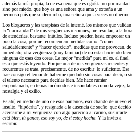
además la mía propia, la de esa nena que es egoísta no por maldad
sino por miedo, que hoy es una señora que ama y extraña a un
hermoso país que se derrumba, una señora que a veces no duerme.
Los blogueros y las terapistas de la interné, los mismos que validan
la “normalidad” de mis vergüenzas insomnes, me resultan, a la hora
de atenderlas, bastante inútiles. Incluso pueden hasta empeorar un
poco la cosa, porque recomiendan medidas como “comer
saludablemente” y “hacer ejercicio”, medidas que me provocan, de
inmediato, otra vergüenza (muy familiar) de no estar haciendo bien
ninguna de esas dos cosas. La mejor “medida” para mí es, al final,
esto que estás leyendo. Porque una de mis vergüenzas recientes y
recurrentes se trata, precisamente, de no escribir lo suficiente. Esa
trae consigo el temor de haberme quedado sin cosas para decir, o sin
el talento necesario para decirlas bien. Me hace rumiar,
empantanada, en temas incómodos e insondables como la vejez, la
nostalgia y el exilio.
Es ahí, en medio de uno de esos pantanos, escuchando de nuevo el
insulto, “hipócrita”, y resignada a la ausencia de sueño, que decido
acercarme a mi vergüenza con algo parecido al cariño, susurrarle
está bien, tú ganas, eso soy yo, de ti estoy hecha.
Y la invito a
escribir.