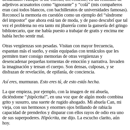
adjetivos acusatorios como “ignorante” y “colá” (mis compañeros
eran casi todos blancos, con bachilleratos de universidades famosas).
Reconocí la memoria en cuestión como un ejemplo del “síndrome
del impostor” que ahora está tan de moda, y de paso descubrí que tal
vez el problema no era tanto mi jibarería como la gansería del gringo
bibliotecario, que me había puesto a trabajar de gratis y encima me
había hecho sentir mal.
Otras vergüenzas son pesadas. Visitan con mayor frecuencia,
espantan más el sueño, y están equipadas con tentáculos que les
permiten traer consigo memorias de otras vergüenzas y
desencadenar pequeñas tormentas de emoción y narrativa. Invaden
la imaginación y tensan el cuerpo. Son densas, culposas, y se
disfrazan de revelación, de epifanía, de conciencia.
Así eres
, murmuran.
Esto eres tú, de esto estás hecha.
La que empieza, por ejemplo, con la imagen de mi abuela,
diciéndome “¡hipócrita!”, en una voz que de algún modo combina
grito y susurro, una suerte de rugido ahogado. Mi abuela Can, mi
vieja, con sus hermosos y enormes ojos brillando de rabia:la
capacidad de prenderlos y disparar con ellos rayos de odio era uno
de sus superpoderes.
Hipócrita
, me dijo. La escucho clarito, aún
hoy.