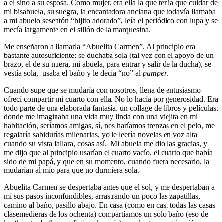
a él sino a su esposa. Como mujer, era ella la que tenía que cuidar de
mi bisabuela, su suegra, la encantadora anciana que todavía llamaba
a mi abuelo sesentón “hijito adorado”, leía el periódico con lupa y se
mecía largamente en el sillón de la marquesina.
Me enseñaron a llamarla “Abuelita Carmen”. Al principio era
bastante autosuficiente: se duchaba sola (tal vez con el apoyo de un
brazo, el de su nuera, mi abuela, para entrar y salir de la ducha), se
vestía sola, usaba el baño y le decía “no” al
pamper
.
Cuando supe que se mudaría con nosotros, llena de entusiasmo
ofrecí compartir mi cuarto con ella. No lo hacía por generosidad. Era
todo parte de una elaborada fantasía, un collage de libros y películas,
donde me imaginaba una vida muy linda con una viejita en mi
habitación, seríamos amigas, sí, nos haríamos trenzas en el pelo, me
regalaría sabidurías milenarias, yo le leería novelas en voz alta
cuando su vista fallara, cosas así. Mi abuela me dio las gracias, y
me dijo que al principio usarían el cuarto vacío, el cuarto que había
sido de mi papá, y que en su momento, cuando fuera necesario, la
mudarían al mío para que no durmiera sola.
Abuelita Carmen se despertaba antes que el sol, y me despertaban a
mí sus pasos inconfundibles, arrastrando un poco las zapatillas,
camino al baño, pasillo abajo. En casa (como en casi todas las casas
clasemedieras de los ochenta) compartíamos un solo baño (eso de