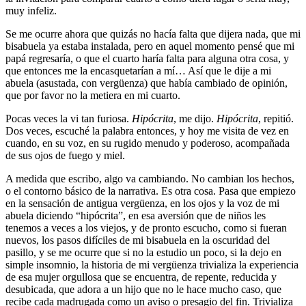
muy infeliz.
Se me ocurre ahora que quizás no hacía falta que dijera nada, que mi
bisabuela ya estaba instalada, pero en aquel momento pensé que mi
papá regresaría, o que el cuarto haría falta para alguna otra cosa, y
que entonces me la encasquetarían a mí… Así que le dije a mi
abuela (asustada, con vergüenza) que había cambiado de opinión,
que por favor no la metiera en mi cuarto.
Pocas veces la vi tan furiosa.
Hipócrita
, me dijo.
Hipócrita
, repitió.
Dos veces, escuché la palabra entonces, y hoy me visita de vez en
cuando, en su voz, en su rugido menudo y poderoso, acompañada
de sus ojos de fuego y miel.
A medida que escribo, algo va cambiando. No cambian los hechos,
o el contorno básico de la narrativa. Es otra cosa. Pasa que empiezo
en la sensación de antigua vergüenza, en los ojos y la voz de mi
abuela diciendo “hipócrita”, en esa aversión que de niños les
tenemos a veces a los viejos, y de pronto escucho, como si fueran
nuevos, los pasos difíciles de mi bisabuela en la oscuridad del
pasillo, y se me ocurre que si no la estudio un poco, si la dejo en
simple insomnio, la historia de mi vergüenza trivializa la experiencia
de esa mujer orgullosa que se encuentra, de repente, reducida y
desubicada, que adora a un hijo que no le hace mucho caso, que
recibe cada madrugada como un aviso o presagio del fin. Trivializa