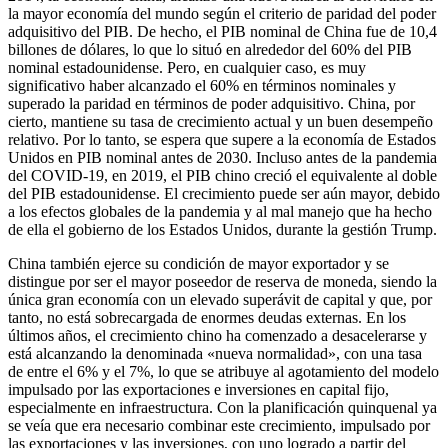
la mayor economía del mundo según el criterio de paridad del poder
adquisitivo del PIB. De hecho, el PIB nominal de China fue de 10,4
billones de dólares, lo que lo situó en alrededor del 60% del PIB
nominal estadounidense. Pero, en cualquier caso, es muy
significativo haber alcanzado el 60% en términos nominales y
superado la paridad en términos de poder adquisitivo. China, por
cierto, mantiene su tasa de crecimiento actual y un buen desempeño
relativo. Por lo tanto, se espera que supere a la economía de Estados
Unidos en PIB nominal antes de 2030. Incluso antes de la pandemia
del COVID-19, en 2019, el PIB chino creció el equivalente al doble
del PIB estadounidense. El crecimiento puede ser aún mayor, debido
a los efectos globales de la pandemia y al mal manejo que ha hecho
de ella el gobierno de los Estados Unidos, durante la gestión Trump.
China también ejerce su condición de mayor exportador y se
distingue por ser el mayor poseedor de reserva de moneda, siendo la
única gran economía con un elevado superávit de capital y que, por
tanto, no está sobrecargada de enormes deudas externas. En los
últimos años, el crecimiento chino ha comenzado a desacelerarse y
está alcanzando la denominada «nueva normalidad», con una tasa
de entre el 6% y el 7%, lo que se atribuye al agotamiento del modelo
impulsado por las exportaciones e inversiones en capital fijo,
especialmente en infraestructura. Con la planificación quinquenal ya
se veía que era necesario combinar este crecimiento, impulsado por
las exportaciones y las inversiones, con uno logrado a partir del