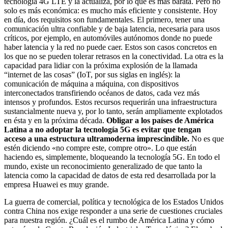
tecnología 4G LTE y la actualiza, por lo que es más barata. Pero no
solo es más económica: es mucho más eficiente y consistente. Hoy
en día, dos requisitos son fundamentales. El primero, tener una
comunicación ultra confiable y de baja latencia, necesaria para usos
críticos, por ejemplo, en automóviles autónomos donde no puede
haber latencia y la red no puede caer. Estos son casos concretos en
los que no se pueden tolerar retrasos en la conectividad. La otra es la
capacidad para lidiar con la próxima explosión de la llamada
“internet de las cosas” (IoT, por sus siglas en inglés): la
comunicación de máquina a máquina, con dispositivos
interconectados transfiriendo océanos de datos, cada vez más
intensos y profundos. Estos recursos requerirán una infraestructura
sustancialmente nueva y, por lo tanto, serán ampliamente explotados
en ésta y en la próxima década.
Obligar a los países de América
Latina a no adoptar la tecnología 5G es evitar que tengan
acceso a una estructura ultramoderna imprescindible.
No es que
estén diciendo «no compre este, compre otro». Lo que están
haciendo es, simplemente, bloqueando la tecnología 5G. En todo el
mundo, existe un reconocimiento generalizado de que tanto la
latencia como la capacidad de datos de esta red desarrollada por la
empresa Huawei es muy grande.
La guerra de comercial, política y tecnológica de los Estados Unidos
contra China nos exige responder a una serie de cuestiones cruciales
para nuestra región. ¿Cuál es el rumbo de América Latina y cómo