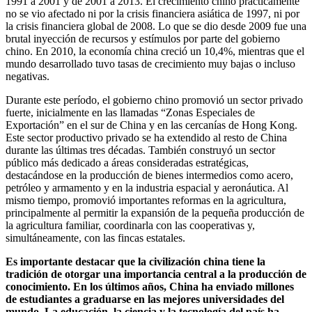
1991 a 2001 y de 2001 a 2013. El crecimiento chino prácticamente
no se vio afectado ni por la crisis financiera asiática de 1997, ni por
la crisis financiera global de 2008. Lo que se dio desde 2009 fue una
brutal inyección de recursos y estímulos por parte del gobierno
chino. En 2010, la economía china creció un 10,4%, mientras que el
mundo desarrollado tuvo tasas de crecimiento muy bajas o incluso
negativas.
Durante este período, el gobierno chino promovió un sector privado
fuerte, inicialmente en las llamadas “Zonas Especiales de
Exportación” en el sur de China y en las cercanías de Hong Kong.
Este sector productivo privado se ha extendido al resto de China
durante las últimas tres décadas. También construyó un sector
público más dedicado a áreas consideradas estratégicas,
destacándose en la producción de bienes intermedios como acero,
petróleo y armamento y en la industria espacial y aeronáutica. Al
mismo tiempo, promovió importantes reformas en la agricultura,
principalmente al permitir la expansión de la pequeña producción de
la agricultura familiar, coordinarla con las cooperativas y,
simultáneamente, con las fincas estatales.
Es importante destacar que la civilización china tiene la
tradición de otorgar una importancia central a la producción de
conocimiento. En los últimos años, China ha enviado millones
de estudiantes a graduarse en las mejores universidades del
mundo. La educación, la ciencia y la tecnología del país ha