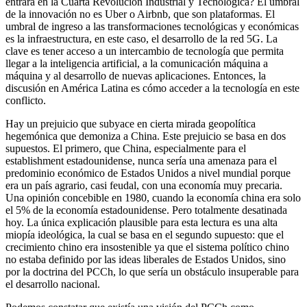
entrará en la Cuarta Revolución Industrial y Tecnológica? El umbral
de la innovación no es Uber o Airbnb, que son plataformas. El
umbral de ingreso a las transformaciones tecnológicas y económicas
es la infraestructura, en este caso, el desarrollo de la red 5G. La
clave es tener acceso a un intercambio de tecnología que permita
llegar a la inteligencia artificial, a la comunicación máquina a
máquina y al desarrollo de nuevas aplicaciones. Entonces, la
discusión en América Latina es cómo acceder a la tecnología en este
conflicto.
Hay un prejuicio que subyace en cierta mirada geopolítica
hegemónica que demoniza a China. Este prejuicio se basa en dos
supuestos. El primero, que China, especialmente para el
establishment estadounidense, nunca sería una amenaza para el
predominio económico de Estados Unidos a nivel mundial porque
era un país agrario, casi feudal, con una economía muy precaria.
Una opinión concebible en 1980, cuando la economía china era solo
el 5% de la economía estadounidense. Pero totalmente desatinada
hoy. La única explicación plausible para esta lectura es una alta
miopía ideológica, la cual se basa en el segundo supuesto: que el
crecimiento chino era insostenible ya que el sistema político chino
no estaba definido por las ideas liberales de Estados Unidos, sino
por la doctrina del PCCh, lo que sería un obstáculo insuperable para
el desarrollo nacional.