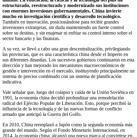
estructurado, reestructurado y modernizado sus instituciones
con enormes inversiones gubernamentales. China invierte
mucho en investigación científica y desarrollo tecnológico.
También en innovación, posicionándose para recibir grandes
inversiones extranjeras, sin duda manteniendo un fuerte control
sobre su destino, y sin enajenar ni enfriar su control interno sobre el
sector bancario y las finanzas.
A su vez, se llevó a cabo una gran descentralización, privilegiando
las provincias, que es una característica china desde el Imperio en
sus diferentes dinastías. Los sucesivos gobiernos continuaron en esta
dirección y han mejorado los mecanismos macroeconómicos de
gestión e intervención en el mercado, instituyendo principalmente un
sistema de precios combinado con un sistema de planificación
indicativa.
Vale señalar que, luego del colapso y caída de la Unión Soviética en
1991, la economía china decidió profundizar una remodelación
radical del Ejército Popular de Liberación. Esto, porque percibió la
influencia de la tecnología y de las nuevas formas de conflicto
armado que anticipó la Guerra del Golfo.
En 2010, China reemplazó a Japón como la segunda economía más
grande del mundo. Según el Fondo Monetario Internacional, en
2014, la economía china, alcanzó una nueva marca al convirtirse en