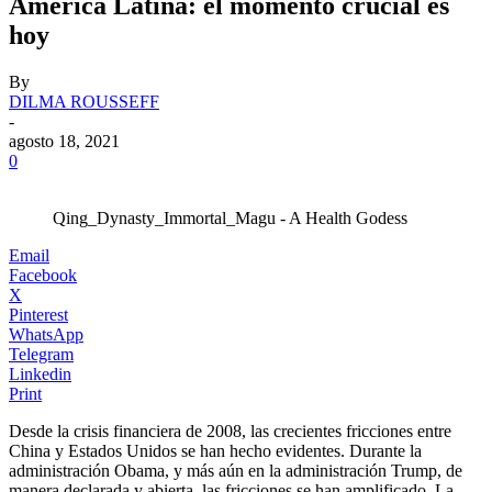
América Latina: el momento crucial es
hoy
By
DILMA ROUSSEFF
-
agosto 18, 2021
0
Qing_Dynasty_Immortal_Magu - A Health Godess
Email
Facebook
X
Pinterest
WhatsApp
Telegram
Linkedin
Print
Desde la crisis financiera de 2008, las crecientes fricciones entre
China y Estados Unidos se han hecho evidentes. Durante la
administración Obama, y más aún en la administración Trump, de
manera declarada y abierta, las fricciones se han amplificado. La