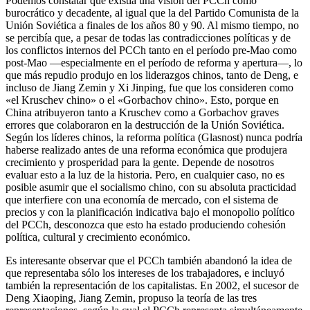
Podemos constatar que existía una visión del PCCh como
burocrático y decadente, al igual que la del Partido Comunista de la
Unión Soviética a finales de los años 80 y 90. Al mismo tiempo, no
se percibía que, a pesar de todas las contradicciones políticas y de
los conflictos internos del PCCh tanto en el período pre-Mao como
post-Mao —especialmente en el período de reforma y apertura—, lo
que más repudio produjo en los liderazgos chinos, tanto de Deng, e
incluso de Jiang Zemin y Xi Jinping, fue que los consideren como
«el Kruschev chino» o el «Gorbachov chino». Esto, porque en
China atribuyeron tanto a Kruschev como a Gorbachov graves
errores que colaboraron en la destrucción de la Unión Soviética.
Según los líderes chinos, la reforma política (Glasnost) nunca podría
haberse realizado antes de una reforma económica que produjera
crecimiento y prosperidad para la gente. Depende de nosotros
evaluar esto a la luz de la historia. Pero, en cualquier caso, no es
posible asumir que el socialismo chino, con su absoluta practicidad
que interfiere con una economía de mercado, con el sistema de
precios y con la planificación indicativa bajo el monopolio político
del PCCh, desconozca que esto ha estado produciendo cohesión
política, cultural y crecimiento económico.
Es interesante observar que el PCCh también abandonó la idea de
que representaba sólo los intereses de los trabajadores, e incluyó
también la representación de los capitalistas. En 2002, el sucesor de
Deng Xiaoping, Jiang Zemin, propuso la teoría de las tres