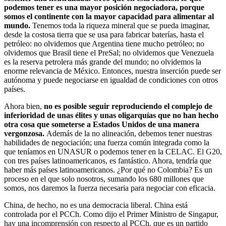
podemos tener es una mayor posición negociadora, porque
somos el continente con la mayor capacidad para alimentar al
mundo.
Tenemos toda la riqueza mineral que se pueda imaginar,
desde la costosa tierra que se usa para fabricar baterías, hasta el
petróleo: no olvidemos que Argentina tiene mucho petróleo; no
olvidemos que Brasil tiene el PreSal; no olvidemos que Venezuela
es la reserva petrolera más grande del mundo; no olvidemos la
enorme relevancia de México. Entonces, nuestra inserción puede ser
autónoma y puede negociarse en igualdad de condiciones con otros
países.
Ahora bien,
no es posible seguir reproduciendo el complejo de
inferioridad de unas élites y unas oligarquías que no han hecho
otra cosa que someterse a Estados Unidos de una manera
vergonzosa.
Además de la no alineación, debemos tener nuestras
habilidades de negociación; una fuerza común integrada como la
que teníamos en UNASUR o podemos tener en la CELAC. El G20,
con tres países latinoamericanos, es fantástico. Ahora, tendría que
haber más países latinoamericanos. ¿Por qué no Colombia? Es un
proceso en el que solo nosotros, sumando los 680 millones que
somos, nos daremos la fuerza necesaria para negociar con eficacia.
China, de hecho, no es una democracia liberal. China está
controlada por el PCCh. Como dijo el Primer Ministro de Singapur,
hay una incomprensión con respecto al PCCh, que es un partido