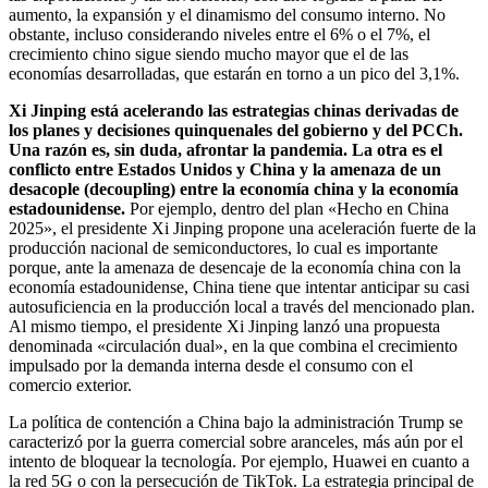
aumento, la expansión y el dinamismo del consumo interno. No
obstante, incluso considerando niveles entre el 6% o el 7%, el
crecimiento chino sigue siendo mucho mayor que el de las
economías desarrolladas, que estarán en torno a un pico del 3,1%.
Xi Jinping está acelerando las estrategias chinas derivadas de
los planes y decisiones quinquenales del gobierno y del PCCh.
Una razón es, sin duda, afrontar la pandemia. La otra es el
conflicto entre Estados Unidos y China y la amenaza de un
desacople (decoupling) entre la economía china y la economía
estadounidense.
Por ejemplo, dentro del plan «Hecho en China
2025», el presidente Xi Jinping propone una aceleración fuerte de la
producción nacional de semiconductores, lo cual es importante
porque, ante la amenaza de desencaje de la economía china con la
economía estadounidense, China tiene que intentar anticipar su casi
autosuficiencia en la producción local a través del mencionado plan.
Al mismo tiempo, el presidente Xi Jinping lanzó una propuesta
denominada «circulación dual», en la que combina el crecimiento
impulsado por la demanda interna desde el consumo con el
comercio exterior.
La política de contención a China bajo la administración Trump se
caracterizó por la guerra comercial sobre aranceles, más aún por el
intento de bloquear la tecnología. Por ejemplo, Huawei en cuanto a
la red 5G o con la persecución de TikTok. La estrategia principal de