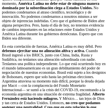
momento,
América Latina no debe estar de ninguna manera
dominada por la subordinación ciega a Estados Unidos.
No
podemos condenarnos al atraso científico, tecnológico y de
innovación. No podemos condenarnos a nosotros mismos a ser
objeto de injerencias indebidas. Creo que el gobierno de Biden abre
alguna perspectiva. Pero, hasta el día de hoy, no tenemos evidencia
de cambios importantes en las relaciones entre Estados Unidos y
América Latina durante los gobiernos demócratas. Espero que con
Biden sea diferente.
En esta correlación de fuerzas, América Latina es muy débil. Pero
debemos ejercitar una no alineación altiva y activa.
Cuando
Brasil ingresó a los BRICS, junto con China, India, Rusia y
Sudáfrica, no teníamos una alineación subordinada con nadie.
Teníamos una política independiente. Lo que está ocurriendo hoy en
el mundo latinoamericano es un gran debilitamiento del poder de
negociación de nuestras economías. Brasil está sujeto a los designios
de Bolsonaro, espero que solo hasta las próximas elecciones.
Argentina atraviesa su momento más difícil, porque la deuda dejada
por Macri —con la complacencia del Fondo Monetario
Internacional— se sumó a la crisis del COVID-19, encontrando a la
economía argentina en una situación de extrema fragilidad.
Alberto
Fernández está haciendo milagros.
Y México… tan lejos de Dios
y tan cerca de Estados Unidos. Entonces,
no creo que podamos
sostener una neutralidad. Creo que en esta relación lo que