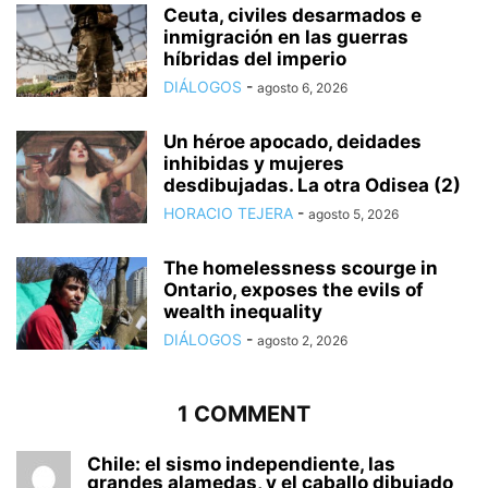
Ceuta, civiles desarmados e
inmigración en las guerras
híbridas del imperio
DIÁLOGOS
-
agosto 6, 2026
Un héroe apocado, deidades
inhibidas y mujeres
desdibujadas. La otra Odisea (2)
HORACIO TEJERA
-
agosto 5, 2026
The homelessness scourge in
Ontario, exposes the evils of
wealth inequality
DIÁLOGOS
-
agosto 2, 2026
1 COMMENT
Chile: el sismo independiente, las
grandes alamedas, y el caballo dibujado