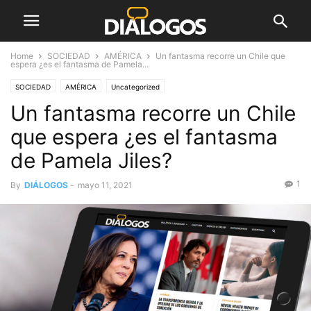
Home
SOCIEDAD
AMÉRICA
Un fantasma recorre un Chile que
espera ¿es el fantasma de Pamela...
SOCIEDAD
AMÉRICA
Uncategorized
Un fantasma recorre un Chile
que espera ¿es el fantasma
de Pamela Jiles?
1
By
DIÁLOGOS
-
mayo 11, 2021