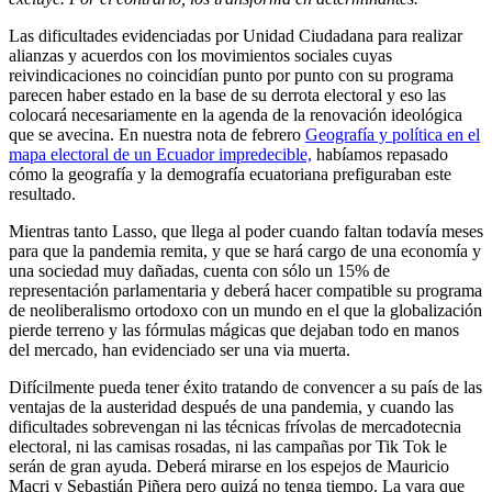
Las dificultades evidenciadas por Unidad Ciudadana para realizar
alianzas y acuerdos con los movimientos sociales cuyas
reivindicaciones no coincidían punto por punto con su programa
parecen haber estado en la base de su derrota electoral y eso las
colocará necesariamente en la agenda de la renovación ideológica
que se avecina. En nuestra nota de febrero
Geografía y política en el
mapa electoral de un Ecuador impredecible,
habíamos repasado
cómo la geografía y la demografía ecuatoriana prefiguraban este
resultado.
Mientras tanto Lasso, que llega al poder cuando faltan todavía meses
para que la pandemia remita, y que se hará cargo de una economía y
una sociedad muy dañadas, cuenta con sólo un 15% de
representación parlamentaria y deberá hacer compatible su programa
de neoliberalismo ortodoxo con un mundo en el que la globalización
pierde terreno y las fórmulas mágicas que dejaban todo en manos
del mercado, han evidenciado ser una via muerta.
Difícilmente pueda tener éxito tratando de convencer a su país de las
ventajas de la austeridad después de una pandemia, y cuando las
dificultades sobrevengan ni las técnicas frívolas de mercadotecnia
electoral, ni las camisas rosadas, ni las campañas por Tik Tok le
serán de gran ayuda. Deberá mirarse en los espejos de Mauricio
Macri y Sebastián Piñera pero quizá no tenga tiempo. La vara que