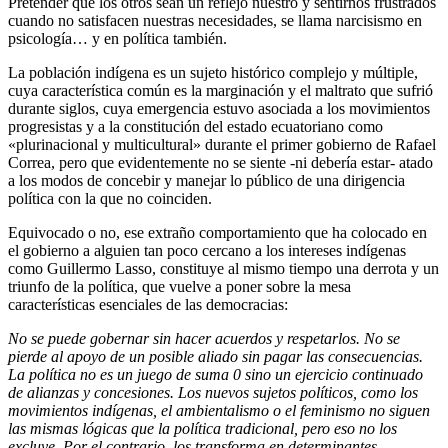
Pretender que los otros sean un reflejo nuestro y sentirnos frustrados
cuando no satisfacen nuestras necesidades, se llama narcisismo en
psicología… y en política también.
La población indígena es un sujeto histórico complejo y múltiple,
cuya característica común es la marginación y el maltrato que sufrió
durante siglos, cuya emergencia estuvo asociada a los movimientos
progresistas y a la constitución del estado ecuatoriano como
«plurinacional y multicultural» durante el primer gobierno de Rafael
Correa, pero que evidentemente no se siente -ni debería estar- atado
a los modos de concebir y manejar lo público de una dirigencia
política con la que no coinciden.
Equivocado o no, ese extraño comportamiento que ha colocado en
el gobierno a alguien tan poco cercano a los intereses indígenas
como Guillermo Lasso, constituye al mismo tiempo una derrota y un
triunfo de la política, que vuelve a poner sobre la mesa
características esenciales de las democracias:
No se puede gobernar sin hacer acuerdos y respetarlos. No se
pierde al apoyo de un posible aliado sin pagar las consecuencias.
La política no es un juego de suma 0 sino un ejercicio continuado
de alianzas y concesiones. Los nuevos sujetos políticos, como los
movimientos indígenas, el ambientalismo o el feminismo no siguen
las mismas lógicas que la política tradicional, pero eso no los
excluye. Por el contrario, los transforma en determinantes.