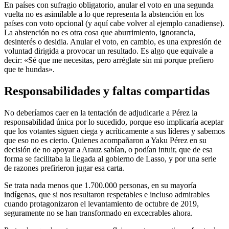
En países con sufragio obligatorio, anular el voto en una segunda
vuelta no es asimilable a lo que representa la abstención en los
países con voto opcional (y aquí cabe volver al ejemplo canadiense).
La abstención no es otra cosa que aburrimiento, ignorancia,
desinterés o desidia. Anular el voto, en cambio, es una expresión de
voluntad dirigida a provocar un resultado. Es algo que equivale a
decir: «Sé que me necesitas, pero arréglate sin mi porque prefiero
que te hundas».
Responsabilidades y faltas compartidas
No deberíamos caer en la tentación de adjudicarle a Pérez la
responsabilidad única por lo sucedido, porque eso implicaría aceptar
que los votantes siguen ciega y acríticamente a sus líderes y sabemos
que eso no es cierto. Quienes acompañaron a Yaku Pérez en su
decisión de no apoyar a Arauz sabían, o podían intuir, que de esa
forma se facilitaba la llegada al gobierno de Lasso, y por una serie
de razones prefirieron jugar esa carta.
Se trata nada menos que 1.700.000 personas, en su mayoría
indígenas, que si nos resultaron respetables e incluso admirables
cuando protagonizaron el levantamiento de octubre de 2019,
seguramente no se han transformado en excecrables ahora.