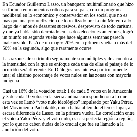
En Ecuador Guillermo Lasso, un banquero multimillonario que hizo
su fortuna en momentos críticos para su país, con un programa
neoliberal en lo económico y conservador en los social que no es
más que una profundización de lo realizado por Lenin Moreno a lo
largo de 4 años de desastres sucesivos, desprovisto de todo carisma,
y que ya había sido derrotado en las dos elecciones anteriores, logró
un triunfo en segunda vuelta que hace algunas semanas parecía
inalcanzable. Pasó de un magro 20% en la primera vuelta a más del
50% en la segunda, algo que raramente ocurre.
Las razones de su triunfo seguramente son múltiples y de acuerdo a
la intensidad con la que se enfoque cada una de ellas el paisaje de lo
ocurrido será diferente. En Diálogos nos interesa particularmente
una: el altísimo porcentaje de votos nulos en las zonas con mayoría
indígena.
Casi un 16% de la votación total; 1 de cada 5 votos en la Amazonía
y 3 de cada 10 votos en la sierra andina correspondieron a lo que
esta vez se llamó “voto nulo ideológico” impulsado por Yaku Pérez,
del Movimiento Pachakutik, quien había obtenido el tercer lugar, a
escasa diferencia de Lasso, en la primera vuelta. La correlación entre
el voto a Yaku Pérez y el voto nulo, es casi perfecta región a región,
por lo que no caben dudas de lo crucial que fue su llamado a la
anulación del voto.