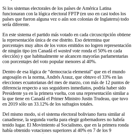
Si los sistemas electorales de los países de América Latina
funcionaran con la lógica electoral FPTP (en uso en casi todos los
países que fueron alguna vez o aún son colonias de Inglaterra) todo
sería diferente.
En este sistema el partido más votado en cada circuscripción obtiene
la representación única de ese distrito. Eso determina que
porcentajes muy altos de los votos emitidos no logren representación
de ningún tipo (en Canadá el
wasted vote
ronda el 50% en cada
elección) y que habitualmente se alcancen mayorías parlamentarias
con porcentajes del voto popular menores al 40%.
Dentro de esa lógica de “democracia elemental” que en el mundo
angosajón es la norma, Andrés Arauz, que obtuvo el 33% en las
elecciones ecuatorianas del mes de marzo, con más de 12 puntos de
diferencia respecto a sus seguidores inmediatos, podría haber sido
Presidente ya en la primera vuelta, con una representación similar a
la que tiene en Canadá el Primer Ministro Justin Trudeau, que tuvo
en 2019 sólo un 33.12% de los sufragios totales.
Del mismo modo, si el sistema electoral boliviano fuera similar al
canadiense, la segunda vuelta para elegir gobernadores no habría
tenido lugar. El Movimiento al Socialismo, que en la primera ronda
había obtenido votaciones superiores al 40% en 7 de los 9