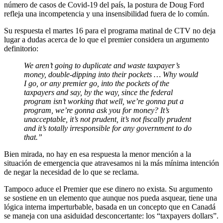
número de casos de Covid-19 del país, la postura de Doug Ford
refleja una incompetencia y una insensibilidad fuera de lo común.
Su respuesta el martes 16 para el programa matinal de CTV no deja
lugar a dudas acerca de lo que el premier considera un argumento
definitorio:
We aren’t going to duplicate and waste taxpayer’s
money, double-dipping into their pockets … Why would
I go, or any premier go, into the pockets of the
taxpayers and say, by the way, since the federal
program isn’t working that well, we’re gonna put a
program, we’re gonna ask you for money? It’s
unacceptable, it’s not prudent, it’s not fiscally prudent
and it’s totally irresponsible for any government to do
that.”
Bien mirada, no hay en esa respuesta la menor mención a la
situación de emergencia que atravesamos ni la más mínima intención
de negar la necesidad de lo que se reclama.
Tampoco aduce el Premier que ese dinero no exista. Su argumento
se sostiene en un elemento que aunque nos pueda asquear, tiene una
lógica interna imperturbable, basada en un concepto que en Canadá
se maneja con una asiduidad desconcertante: los “taxpayers dollars”.