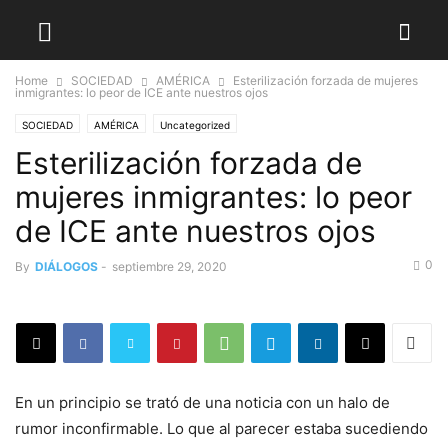
Home
SOCIEDAD
AMÉRICA
Esterilización forzada de mujeres
inmigrantes: lo peor de ICE ante nuestros ojos
SOCIEDAD
AMÉRICA
Uncategorized
Esterilización forzada de
mujeres inmigrantes: lo peor
de ICE ante nuestros ojos
0
By
DIÁLOGOS
-
septiembre 29, 2020
En un principio se trató de una noticia con un halo de
rumor inconfirmable. Lo que al parecer estaba sucediendo