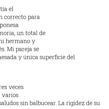
ía el
n correcto para
aponesa
oria, un total de
e mi hermano y
s. Mi pareja se
mesada y única superficie del
res veces
 varios
ludos sin balbucear. La rigidez de su