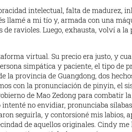
racidad intelectual, falta de madurez, inh
pués llamé a mi tío y, armada con una má
s de ravioles. Luego, exhausta, volví a l
aforma virtual. Su precio era justo, y cu
ersona simpática y paciente, el tipo de p
 de la provincia de Guangdong, dos hecho
s con la pronunciación de pinyin, el s
obierno de Mao Zedong para combatir la 
o intenté no envidiar, pronunciaba sílaba
aron seguirla, y contorsioné mis labios, 
ecindad de aquellos originales. Cindy me 