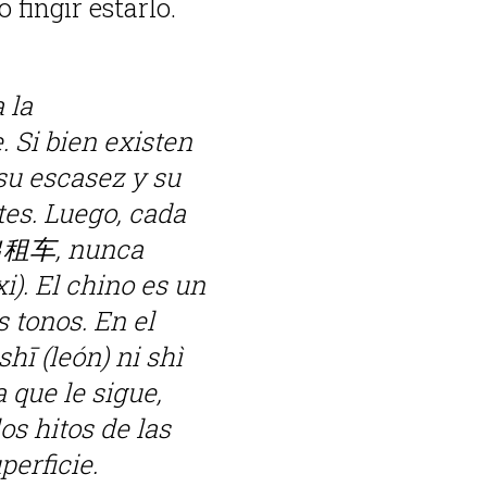
 fingir estarlo.
 la
 Si bien existen
su escasez y su
es. Luego, cada
 出租车, nunca
i). El chino es un
 tonos. En el
hī (león) ni shì
 que le sigue,
os hitos de las
perficie.