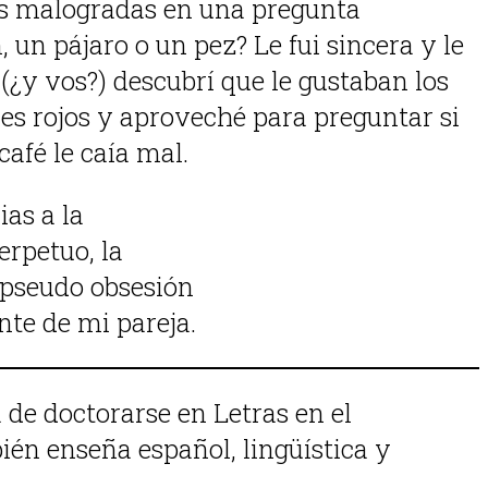
ras malogradas en una pregunta
un pájaro o un pez? Le fui sincera y le
¿y vos?) descubrí que le gustaban los
ces rojos y aproveché para preguntar si
afé le caía mal.
as a la
erpetuo, la
e pseudo obsesión
nte de mi pareja.
de doctorarse en Letras en el
én enseña español, lingüística y