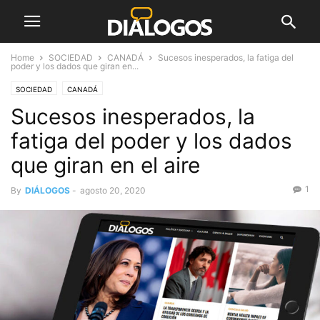
Home
SOCIEDAD
CANADÁ
Sucesos inesperados, la fatiga del
poder y los dados que giran en...
SOCIEDAD
CANADÁ
Sucesos inesperados, la
fatiga del poder y los dados
que giran en el aire
1
By
DIÁLOGOS
-
agosto 20, 2020